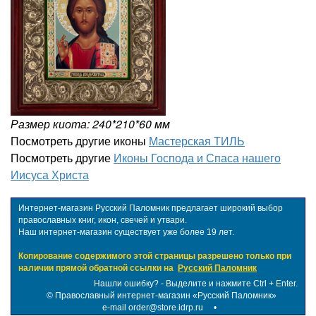
Размер киота: 240*210*60 мм
Посмотреть другие иконы
Мастерская ТИЛЬ
Посмотреть другие
Иконы Господа и Спаса нашего
Иисуса Христа
Интернет-магазин Русский Паломник предлагает широкий выбор
православных книг, икон, свечей и утвари.
Наш интернет-магазин существует уже более 19 лет.
Копирование содержимого этой страницы разрешено только при
наличии прямой обратной ссылки на
Русский Паломник
Нашли ошибку? - Выделите и нажмите Ctrl + Enter.
©
Православный интернет-магазин «Русский Паломник»
e-mail order@store.idrp.ru
•