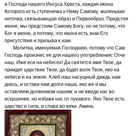
и Господа нашего Инсуса Христа, каждая икона
Которого есть ступенечка к Нему Самому, маленькая
ниточка, связывающая образ и Первообраз. Предстоя
иконе, мы предстоим Самому Богу, но не потому, что
Бог в иконе, а потому, что икона есть знак Его
присутствия и призыва к нам.
Молитва, именуемая Господнею, потому что Сам
Господь произнес ее для нашего употребления: Отче
наш, Иже еси на небесех! Да святится имя Твое, да
приидет царствие Твое, да будет воля Твоя, яко на
небеси и на земли. Хлеб наш насущный даждь нам
днесь, и остави нам долги наша, яко же и мы
оставляем должником нашим: и не введи нас во
искушение, но избави нас от лукавого. Яко Твое есть
царство и сила, и слава во веки. Аминь.