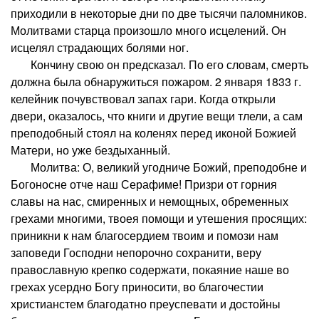
приходили в некоторые дни по две тысячи паломников.
Молитвами старца произошло много исцелений. Он
исцелял страдающих болями ног.
Кончину свою он предсказал. По его словам, смерть
должна была обнаружиться пожаром. 2 января 1833 г.
келейник почувствовал запах гари. Когда открыли
двери, оказалось, что книги и другие вещи тлели, а сам
преподобный стоял на коленях перед иконой Божией
Матери, но уже бездыханный.
Молитва: О, великий угодниче Божий, преподобне и
Богоносне отче наш Серафиме! Призри от горния
славы на нас, смиренных и немощных, обременных
грехами многими, твоея помощи и утешения просящих:
приникни к нам благосердием твоим и помози нам
заповеди Господни непорочно сохранити, веру
православную крепко содержати, покаяние наше во
грехах усердно Богу приносити, во благочестии
христианстем благодатно преуспевати и достойны