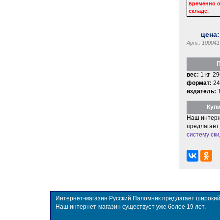
временно о
складе.
цена
Арт.: 100041
П
вес:
1 кг 29
формат:
24
издатель:
Купи
Наш интерн
предлагает
систему ски
Интернет-магазин Русский Паломник предлагает широкий в
Наш интернет-магазин существует уже более 19 лет.