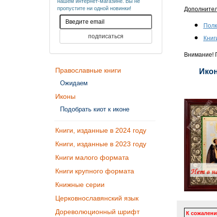
нашем интернет-магазине. Вы не
пропустите ни одной новинки!
Дополните
Полк
Книг
Внимание! П
Православные книги
Икон
Ожидаем
Иконы
Подобрать киот к иконе
Книги, изданные в 2024 году
Книги, изданные в 2023 году
Книги малого формата
Книги крупного формата
Книжные серии
Церковнославянский язык
Дореволюционный шрифт
К сожалени