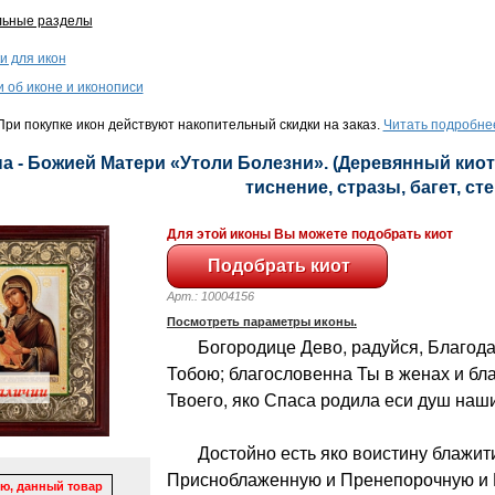
льные разделы
и для икон
и об иконе и иконописи
ри покупке икон действуют накопительный скидки на заказ.
Читать подробне
а - Божией Матери «Утоли Болезни». (Деревянный киот,
тиснение, стразы, багет, сте
Для этой иконы Вы можете подобрать киот
Арт.: 10004156
Посмотреть параметры иконы.
Богородице Дево, радуйся, Благодат
Тобою; благословенна Ты в женах и бл
Твоего, яко Спаса родила еси душ наши
Достойно есть яко воистину блажити
Присноблаженную и Пренепорочную и 
ю, данный товар