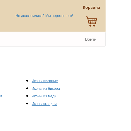
Корзина
Не дозвонились? Мы перезвоним!
Войти
Иконы писаные
Иконы из бисера
ов
Иконы из меди
Иконы складни