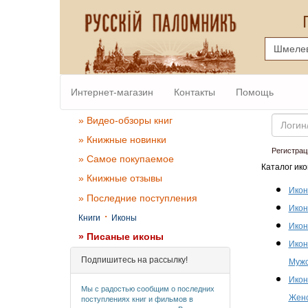
Интернет-магазин
Контакты
Помощь
Email
» Видео-обзоры книг
» Книжные новинки
Регистрац
» Самое покупаемое
Каталог ико
» Книжные отзывы
Икон
» Последние поступления
Икон
·
Книги
Иконы
Икон
» Писаные иконы
Икон
Подпишитесь на рассылку!
Мужс
Икон
Мы с радостью сообщим о последних
Женс
поступлениях книг и фильмов в