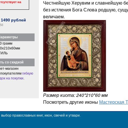
Честнейшую Херувим и славнейшую бе
тсутствует на
без истления Бога Слова родшую, сущ
величаем.
:
1490
рублей
56
араметры
0 грамм
0x210x60мм
ТИЛЬ
ть со скидкой
ет-магазин
 покупателям
гибкую
док на покупки
.
Размер киота: 240*210*60 мм
Посмотреть другие иконы
Мастерская 
ыбор православных книг, икон, свечей и утвари.