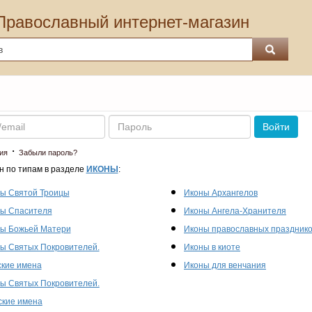
Православный интернет-магазин
Пароль
Войти
·
ия
Забыли пароль?
н по типам в разделе
ИКОНЫ
:
ы Святой Троицы
Иконы Архангелов
ы Спасителя
Иконы Ангела-Хранителя
ы Божьей Матери
Иконы православных праздник
ы Святых Покровителей.
Иконы в киоте
кие имена
Иконы для венчания
ы Святых Покровителей.
кие имена