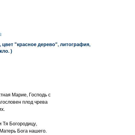
е
 цвет "красное дерево", литография,
кло. )
ная Марие, Господь с
агословен плод чрева
х.
 Тя Богородицу,
Матерь Бога нашего.