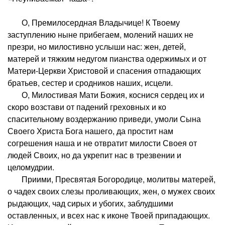
О, Премилосердная Владычице! К Твоему
заступлению ныне прибегаем, молений наших не
презри, но милостивно услыши нас: жен, детей,
матерей и тяжким недугом пианства одержимых и от
Матери-Церкви Христовой и спасения отпадающих
братьев, сестер и сродников наших, исцели.
О, Милостивая Мати Божия, коснися сердец их и
скоро возстави от падений греховных и ко
спасительному воздержанию приведи, умоли Сына
Своего Христа Бога нашего, да простит нам
согрешения наша и не отвратит милости Своея от
людей Своих, но да укрепит нас в трезвении и
целомудрии.
Приими, Пресвятая Богородице, молитвы матерей,
о чадех своих слезы проливающих, жен, о мужех своих
рыдающих, чад сирых и убогих, заблудшими
оставленных, и всех нас к иконе Твоей припадающих.