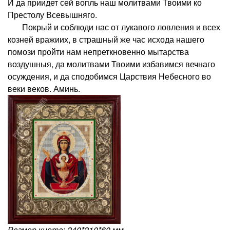
И да приидет сей вопль наш молитвами Твоими ко
Престолу Всевышняго.
Покрый и соблюди нас от лукавого ловления и всех
козней вражиих, в страшный же час исхода нашего
помози пройти нам непреткновенно мытарства
воздушныя, да молитвами Твоими избавимся вечнаго
осуждения, и да сподобимся Царствия Небесного во
веки веков. Аминь.
Размер киота: 240*210*60 мм