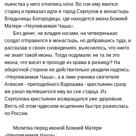
пьянства у него отнялись ноги. Во сне ему явился
старец и приказал идти в город Серпухов в монастырь
Владычицы Богородицы, где находится икона Божией
Матери «Неупиваемая Чаша».
Без денег, не владея ногами, на четвереньках
солдат отправился в монастырь, но добравшись туда, и
рассказав о своих сновидениях, выяснилось, что никто
не знает такой иконы. Тогда подумали: не та ли это
икона, что висит в проходе из храма в ризницу? На
оборотной стороне ее действительно увидели надпись:
«Неупиваемая Чаша», а в лике ученика святителя
Алексия - преподобного Варлаама - крестьянин сразу
же узнал являвшегося ему во сне старца. Из
Серпухова крестьянин возвращался уже здоровым.
Весть об этом чудесном исцелении быстро разнеслась
по России.
Молитва перед иконой Божией Матери
«Неупиваемая Чаша»: