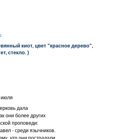
е
евянный киот, цвет "красное дерево",
т, стекло. )
 июля
рковь дала
ак они более других
ьской проповеди:
авел - среди язычников.
у, что они пострадали