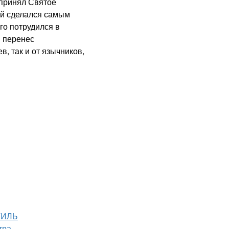
 принял Святое
ой сделался самым
го потрудился в
м перенес
в, так и от язычников,
ТИЛЬ
тра