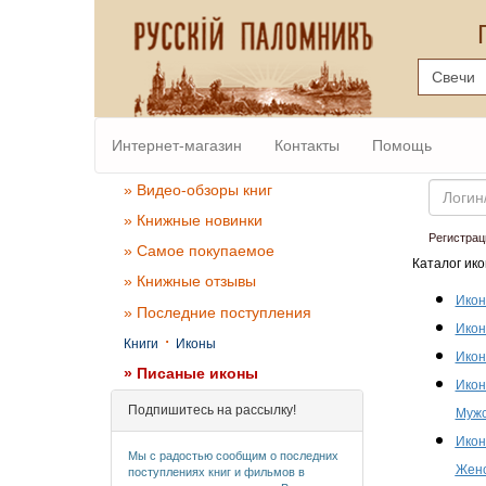
Интернет-магазин
Контакты
Помощь
Email
» Видео-обзоры книг
» Книжные новинки
Регистрац
» Самое покупаемое
Каталог ико
» Книжные отзывы
Икон
» Последние поступления
Икон
·
Книги
Иконы
Икон
» Писаные иконы
Икон
Подпишитесь на рассылку!
Мужс
Икон
Мы с радостью сообщим о последних
Женс
поступлениях книг и фильмов в