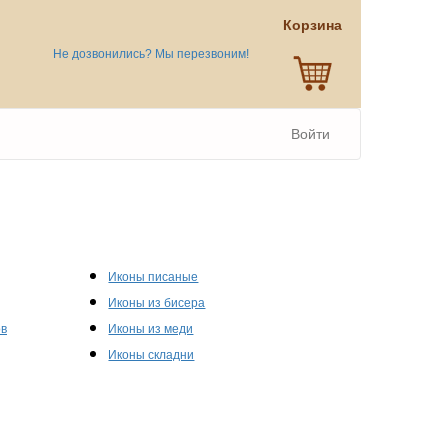
Корзина
Не дозвонились? Мы перезвоним!
Войти
Иконы писаные
Иконы из бисера
ов
Иконы из меди
Иконы складни