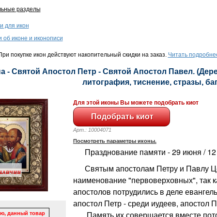
льные разделы
и для икон
и об иконе и иконописи
ри покупке икон действуют накопительный скидки на заказ.
Читать подробне
а - Святой Апостол Петр - Святой Апостол Павел. (Дер
литография, тиснение, стразы, баге
Для этой иконы Вы можете подобрать киот
Арт.: 10004071
Посмотреть параметры иконы.
Празднование памяти - 29 июня / 12
Святым апостолам Петру и Павлу Це
наименование "первоверховных", так к
апостолов потрудились в деле евангел
апостол Петр - среди иудеев, апостол П
Память их совершается вместе потом
ю, данный товар