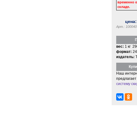
временно о
складе.
цена
Арт.: 100040
П
вес:
1 кг 29
формат:
24
издатель:
Купи
Наш интерн
предлагает
систему ски