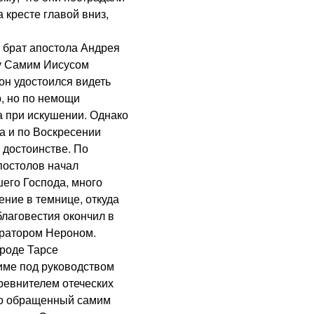
 кресте главой вниз,
брат апостола Андрея
ву Самим Иисусом
он удостоился видеть
, но по немощи
а при искушении. Однако
а и по Воскресении
 достоинстве. По
постолов начал
его Господа, много
ение в темнице, откуда
благовестия окончил в
ератором Нероном.
роде Тарсе
име под руководством
ревнителем отеческих
но обращенный самим