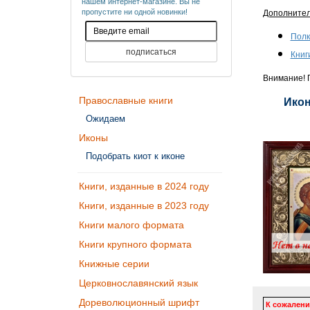
нашем интернет-магазине. Вы не
пропустите ни одной новинки!
Дополните
Полк
Книг
Внимание! П
Православные книги
Икон
Ожидаем
Иконы
Подобрать киот к иконе
Книги, изданные в 2024 году
Книги, изданные в 2023 году
Книги малого формата
Книги крупного формата
Книжные серии
Церковнославянский язык
Дореволюционный шрифт
К сожалени