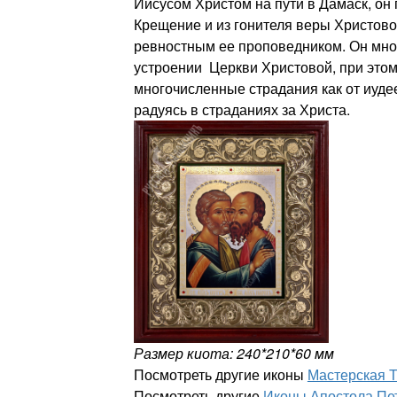
Иисусом Христом на пути в Дамаск, он
Крещение и из гонителя веры Христов
ревностным ее проповедником. Он мно
устроении Церкви Христовой, при это
многочисленные страдания как от иудее
радуясь в страданиях за Христа.
Размер киота: 240*210*60 мм
Посмотреть другие иконы
Мастерская 
Посмотреть другие
Иконы Апостола Пе