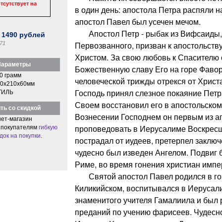
тсутствует на
в один день: апостола Петра распяли на
апостол Павел был усечен мечом.
Апостол Петр - рыбак из Вифсаиды, 
:
1490
рублей
Первозванного, призван к апостольст
71
Христом. За свою любовь к Спасителю 
араметры
Божественную славу Его на горе Фавор
0 грамм
человеческой трижды отрекся от Христ
0x210x60мм
Господь принял слезное покаяние Петр
ТИЛЬ
Своем восстановил его в апостольском
ть со скидкой
Вознесении Господнем он первым из а
ет-магазин
проповедовать в Иерусалиме Воскресш
 покупателям
гибкую
док на покупки
.
пострадал от иудеев, претерпел заключ
чудесно был изведен Ангелом. Подвиг 
Риме, во время гонения христиан имп
Святой апостол Павел родился в го
Киликийском, воспитывался в Иерусал
знаменитого учителя Гамалиила и был 
преданий по учению фарисеев. Чудес