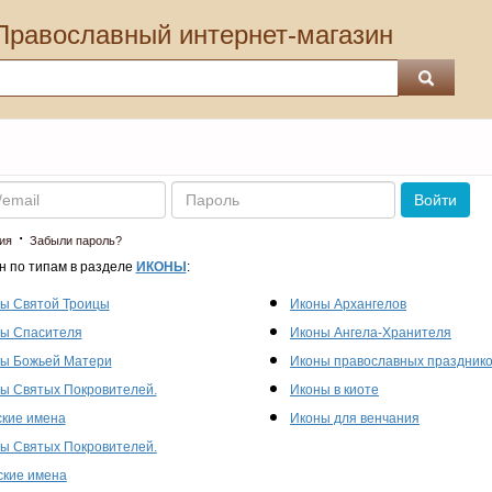
Православный интернет-магазин
Пароль
Войти
·
ия
Забыли пароль?
н по типам в разделе
ИКОНЫ
:
ы Святой Троицы
Иконы Архангелов
ы Спасителя
Иконы Ангела-Хранителя
ы Божьей Матери
Иконы православных праздник
ы Святых Покровителей.
Иконы в киоте
кие имена
Иконы для венчания
ы Святых Покровителей.
кие имена