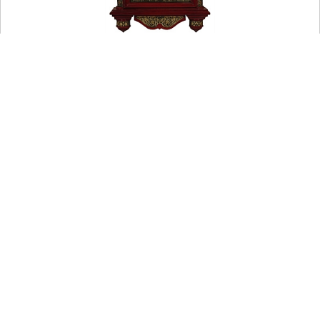
5 940.00 р.
нет в наличии
Подобрать киот
Иконы Апостола Петра
,
Иконы со стразами
,
Мастерская ТИЛЬ
далее
RSS
Интернет-магазин Русский Паломник предлагает широкий выбор
православных книг, икон, свечей и утвари.
Наш интернет-магазин существует уже более 19 лет.
Копирование содержимого этой страницы разрешено только при
наличии прямой обратной ссылки на
Русский Паломник
Нашли ошибку? - Выделите и нажмите Ctrl + Enter.