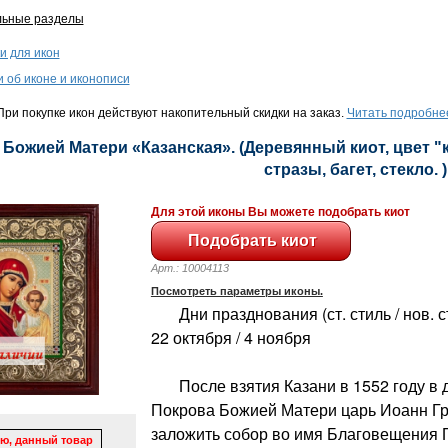
льные разделы
и для икон
и об иконе и иконописи
ри покупке икон действуют накопительный скидки на заказ.
Читать подробне
- Божией Матери «Казанская». (Деревянный киот, цвет "
стразы, багет, стекло. )
Для этой иконы Вы можете подобрать киот
Арт.: 10004113
Посмотреть параметры иконы.
Дни празднования (ст. стиль / нов. сти
22 октября / 4 ноября
После взятия Казани в 1552 году в 
Покрова Божией Матери царь Иоанн Г
заложить собор во имя Благовещения 
ю, данный товар