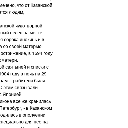
ечено, что от Казанской
ется людям,
нской чудотворной
зный велел на месте
я сорока инокинь и в
а со своей матерью
острижение, в 1594 году
оматери.
й святыней и списки с
904 году в ночь на 29
рам - грабители были
 С этим связывали
с Японией.
кона все же хранилась
Петербург, - в Казанском
ходилась в ополчении
специально для нее на