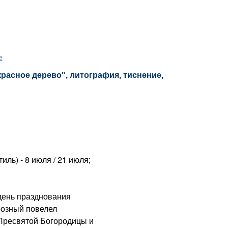
е
красное дерево", литография, тиснение,
ль) - 8 июля / 21 июля;
день празднования
розный повелел
Пресвятой Богородицы и