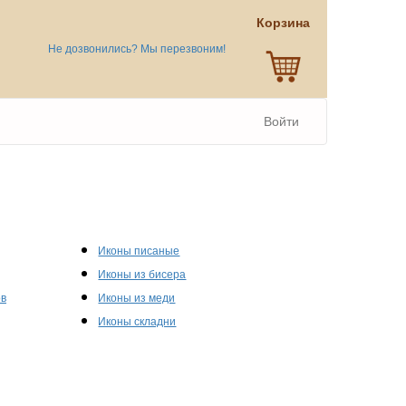
Корзина
Не дозвонились? Мы перезвоним!
Войти
Иконы писаные
Иконы из бисера
ов
Иконы из меди
Иконы складни