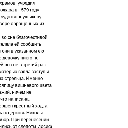
 храмов, учредил
ожара в 1579 году
 чудотворную икону,
 вере обращенных из
о сне благочестивой
велела ей сообщить
ы они в указанном ею
е девочку никто не
й во сне в третий раз,
матерью взяла заступ и
ма стрельца. Именно
ряпицу вишневого цвета
ежий, ничем не
что написана.
шен крестный ход, а
ла к церковь Николы
собор. При перенесении
лились от слепоты Иосиф