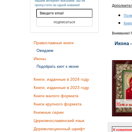
нашем интернет-магазине. Вы не
пропустите ни одной новинки!
Дополните
Полк
Книг
Внимание! П
Православные книги
Икона 
Ожидаем
Иконы
Подобрать киот к иконе
Книги, изданные в 2024 году
Книги, изданные в 2023 году
Книги малого формата
Книги крупного формата
Книжные серии
Церковнославянский язык
Дореволюционный шрифт
К сожалени