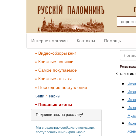
Интернет-магазин
Контакты
Помощь
Email
» Видео-обзоры книг
» Книжные новинки
Регистрац
» Самое покупаемое
Каталог ико
» Книжные отзывы
Икон
» Последние поступления
Икон
·
Книги
Иконы
Икон
» Писаные иконы
Икон
Подпишитесь на рассылку!
Мужс
Икон
Мы с радостью сообщим о последних
Женс
поступлениях книг и фильмов в