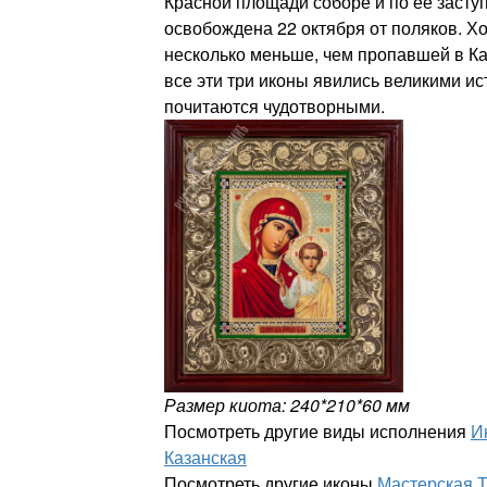
Красной площади соборе и по ее засту
освобождена 22 октября от поляков. Х
несколько меньше, чем пропавшей в Ка
все эти три иконы явились великими и
почитаются чудотворными.
Размер киота: 240*210*60 мм
Посмотреть другие виды исполнения
И
Казанская
Посмотреть другие иконы
Мастерская 