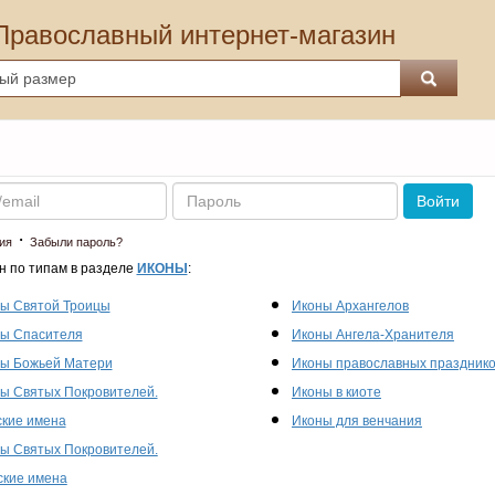
Православный интернет-магазин
Пароль
Войти
·
ия
Забыли пароль?
н по типам в разделе
ИКОНЫ
:
ы Святой Троицы
Иконы Архангелов
ы Спасителя
Иконы Ангела-Хранителя
ы Божьей Матери
Иконы православных праздник
ы Святых Покровителей.
Иконы в киоте
кие имена
Иконы для венчания
ы Святых Покровителей.
кие имена