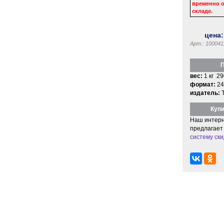
временно о
складе.
цена
Арт.: 100041
П
вес:
1 кг 29
формат:
24
издатель:
Купи
Наш интерн
предлагает
систему ски