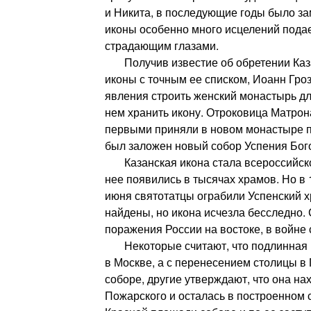
и Никита, в последующие годы было зам
иконы особенно много исцелений пода
страдающим глазами.
Получив известие об обретении Каза
иконы с точным ее списком, Иоанн Гро
явления строить женский монастырь дл
нем хранить икону. Отроковица Матрон
первыми приняли в новом монастыре п
был заложен новый собор Успения Бог
Казанская икона стала всероссийско
нее появились в тысячах храмов. Но в 1
июня святотатцы ограбили Успенский х
найдены, но икона исчезла бесследно.
поражения России на востоке, в войне 
Некоторые считают, что подлинная и
в Москве, а с перенесением столицы в 
соборе, другие утверждают, что она на
Пожарского и осталась в построенном 