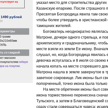
указал место для строительства других
тсутствует на
Казанскую епархию. После страшного п
Пресвятая Богородица явила там свою
:
1490
рублей
чтобы более утвердить в христианской
13
тамошних жителей.
Богоматерь неоднократно являлась в
араметры
Матроне, дочери одного стрельца, и по
0 грамм
0x210x60мм
архиепископу и градоначальнику, чтоб
ТИЛЬ
месте взяли из земли Ее икону. Вначал
ть со скидкой
слушал, но, когда Богородица явилась е
ет-магазин
девочка испугалась и 8 июля со своею 
 покупателям
гибкую
начала копать на месте сгоревшего до
док на покупки
.
Матрона нашла в земле завернутое в т
заветное сокровище. Лик иконы был св
попорченный, точно икона была только 
На месте обретении иконы был совер
икона торжественно перенесена снача
Тульского, а затем в Благовещенский 
сразу стали совершаться чудеса: исце