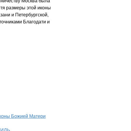
пничеству Москва была
отя размеры этой иконы
зани и Петербургской,
сточниками Благодати и
коны Божией Матери
ТИЛЬ