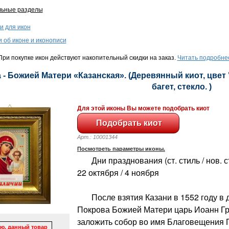
льные разделы
и для икон
и об иконе и иконописи
ри покупке икон действуют накопительный скидки на заказ.
Читать подробне
 - Божией Матери «Казанская». (Деревянный киот, цвет 
багет, стекло. )
Для этой иконы Вы можете подобрать киот
Арт.: 10001344
Посмотреть параметры иконы.
Дни празднования (ст. стиль / нов. сти
22 октября / 4 ноября
После взятия Казани в 1552 году в 
Покрова Божией Матери царь Иоанн Г
заложить собор во имя Благовещения 
ю, данный товар