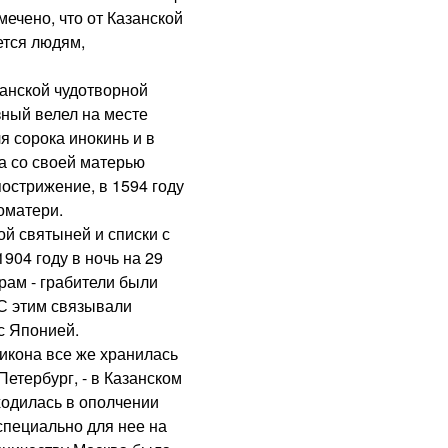
ечено, что от Казанской
ется людям,
нской чудотворной
зный велел на месте
я сорока инокинь и в
а со своей матерью
острижение, в 1594 году
оматери.
й святыней и списки с
904 году в ночь на 29
рам - грабители были
 С этим связывали
с Японией.
кона все же хранилась
Петербург, - в Казанском
ходилась в ополчении
специально для нее на