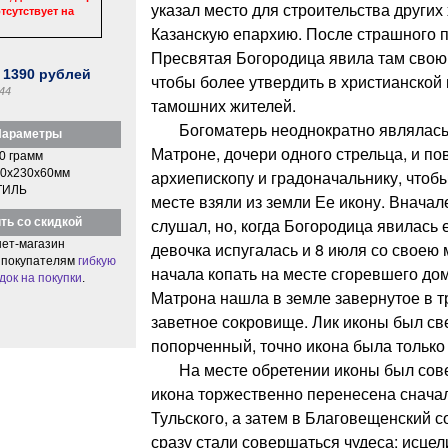
указал место для строительства других
тсутствует на
Казанскую епархию. После страшного п
Пресвятая Богородица явила там свою
:
1390
рублей
чтобы более утвердить в христианской
44
тамошних жителей.
Богоматерь неоднократно являлась в
араметры
Матроне, дочери одного стрельца, и по
0 грамм
0x230x60мм
архиепископу и градоначальнику, чтоб
ТИЛЬ
месте взяли из земли Ее икону. Вначал
слушал, но, когда Богородица явилась е
ть со скидкой
ет-магазин
девочка испугалась и 8 июля со своею 
 покупателям
гибкую
начала копать на месте сгоревшего до
док на покупки
.
Матрона нашла в земле завернутое в т
заветное сокровище. Лик иконы был св
попорченный, точно икона была только 
На месте обретении иконы был совер
икона торжественно перенесена снача
Тульского, а затем в Благовещенский 
сразу стали совершаться чудеса: исце