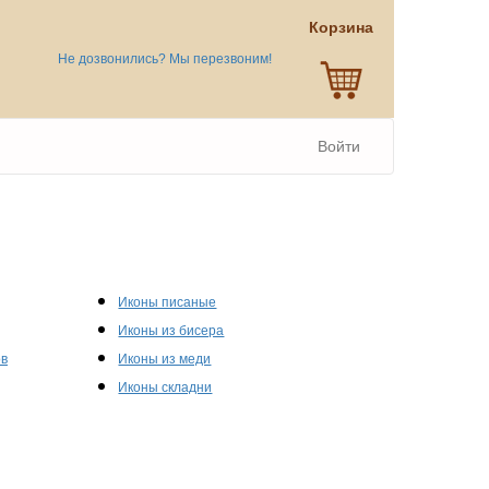
Корзина
Не дозвонились? Мы перезвоним!
Войти
Иконы писаные
Иконы из бисера
ов
Иконы из меди
Иконы складни