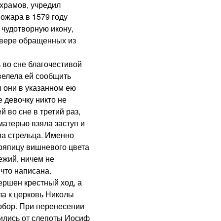
 храмов, учредил
ожара в 1579 году
 чудотворную икону,
 вере обращенных из
о сне благочестивой
велела ей сообщить
ы они в указанном ею
е девочку никто не
й во сне в третий раз,
матерью взяла заступ и
ма стрельца. Именно
ряпицу вишневого цвета
ежий, ничем не
что написана.
шен крестный ход, а
ла к церковь Николы
собор. При перенесении
лились от слепоты Иосиф