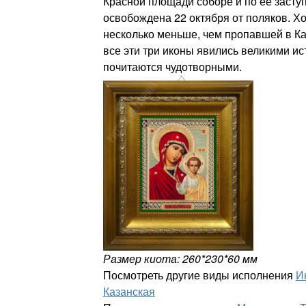
Красной площади соборе и по ее засту
освобождена 22 октября от поляков. Х
несколько меньше, чем пропавшей в Ка
все эти три иконы явились великими и
почитаются чудотворными.
Размер киота: 260*230*60 мм
Посмотреть другие виды исполнения
И
Казанская