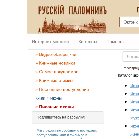
Интернет-магазин
Контакты
Помощь
Email
» Видео-обзоры книг
» Книжные новинки
Регистрац
» Самое покупаемое
Каталог ико
» Книжные отзывы
Икон
» Последние поступления
Икон
·
Книги
Иконы
Икон
» Писаные иконы
Икон
Подпишитесь на рассылку!
Мужс
Икон
Мы с радостью сообщим о последних
Женс
поступлениях книг и фильмов в