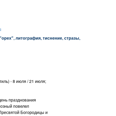
е
"орех", литография, тиснение, стразы,
ль) - 8 июля / 21 июля;
день празднования
розный повелел
Пресвятой Богородицы и