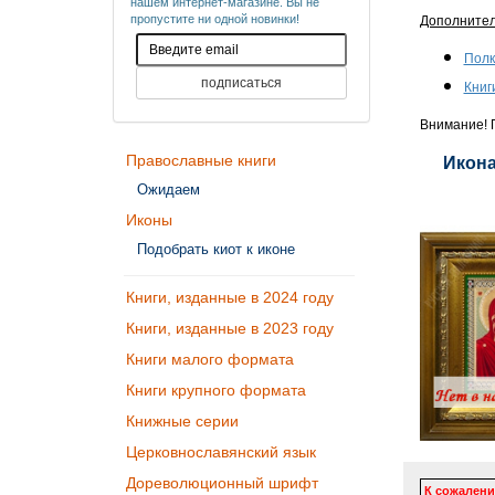
нашем интернет-магазине. Вы не
пропустите ни одной новинки!
Дополните
Полк
Книг
Внимание! П
Православные книги
Икона
Ожидаем
Иконы
Подобрать киот к иконе
Книги, изданные в 2024 году
Книги, изданные в 2023 году
Книги малого формата
Книги крупного формата
Книжные серии
Церковнославянский язык
Дореволюционный шрифт
К сожалени