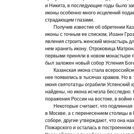
и Никита, в последующие годы было зам
иконы особенно много исцелений пода
страдающим глазами.
Получив известие об обретении Каза
иконы с точным ее списком, Иоанн Гро
явления строить женский монастырь дл
нем хранить икону. Отроковица Матрон
первыми приняли в новом монастыре п
был заложен новый собор Успения Бог
Казанская икона стала всероссийско
нее появились в тысячах храмов. Но в 1
июня святотатцы ограбили Успенский х
найдены, но икона исчезла бесследно.
поражения России на востоке, в войне 
Некоторые считают, что подлинная и
в Москве, а с перенесением столицы в 
соборе, другие утверждают, что она на
Пожарского и осталась в построенном 