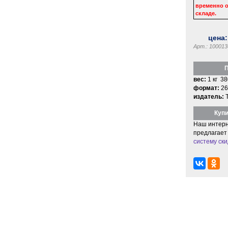
временно о
складе.
цена
Арт.: 100013
П
вес:
1 кг 38
формат:
26
издатель:
Купи
Наш интерн
предлагает
систему ски