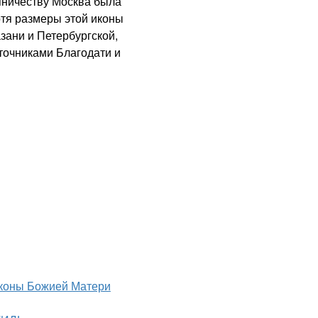
пничеству Москва была
отя размеры этой иконы
зани и Петербургской,
сточниками Благодати и
коны Божией Матери