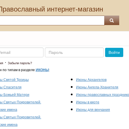
Православный интернет-магазин
Пароль
Войти
·
ия
Забыли пароль?
н по типам в разделе
ИКОНЫ
:
ы Святой Троицы
Иконы Архангелов
ы Спасителя
Иконы Ангела-Хранителя
ы Божьей Матери
Иконы православных праздник
ы Святых Покровителей.
Иконы в киоте
кие имена
Иконы для венчания
ы Святых Покровителей.
кие имена