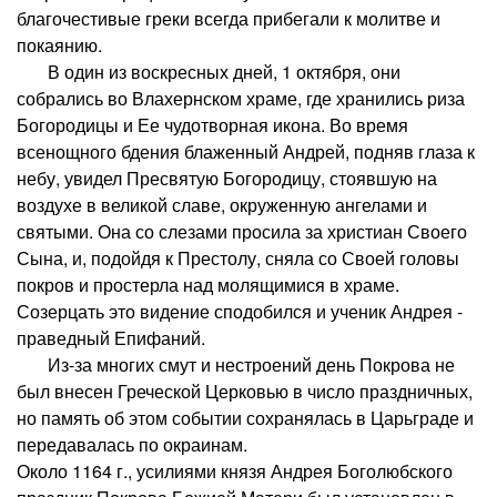
благочестивые греки всегда прибегали к молитве и
покаянию.
В один из воскресных дней, 1 октября, они
собрались во Влахернском храме, где хранились риза
Богородицы и Ее чудотворная икона. Во время
всенощного бдения блаженный Андрей, подняв глаза к
небу, увидел Пресвятую Богородицу, стоявшую на
воздухе в великой славе, окруженную ангелами и
святыми. Она со слезами просила за христиан Своего
Сына, и, подойдя к Престолу, сняла со Своей головы
покров и простерла над молящимися в храме.
Созерцать это видение сподобился и ученик Андрея -
праведный Епифаний.
Из-за многих смут и нестроений день Покрова не
был внесен Греческой Церковью в число праздничных,
но память об этом событии сохранялась в Царьграде и
передавалась по окраинам.
Около 1164 г., усилиями князя Андрея Боголюбского