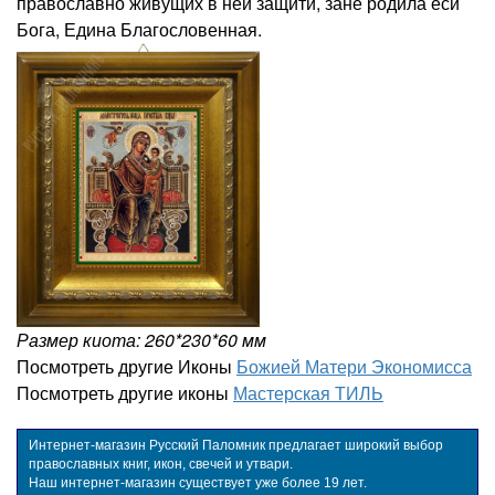
православно живущих в ней защити, зане родила еси
Бога, Едина Благословенная.
Размер киота: 260*230*60 мм
Посмотреть другие Иконы
Божией Матери Экономисса
Посмотреть другие иконы
Мастерская ТИЛЬ
Интернет-магазин Русский Паломник предлагает широкий выбор
православных книг, икон, свечей и утвари.
Наш интернет-магазин существует уже более 19 лет.