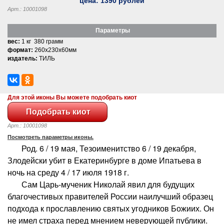
цена:
1390
рублей
Арт.: 10001098
Параметры
вес:
1 кг 380 грамм
формат:
260x230x60мм
издатель:
ТИЛЬ
Для этой иконы Вы можете подобрать киот
Арт.: 10001098
Посмотреть параметры иконы.
Род. 6 / 19 мая, Тезоименитство 6 / 19 декабря,
Злодейски убит в Екатеринбурге в доме Ипатьева в
ночь на среду 4 / 17 июля 1918 г.
Сам Царь-мученик Николай явил для будущих
благочестивых правителей России наилучший образец
подхода к прославлению святых угодников Божиих. Он
не имел страха перед мнением неверующей публики.