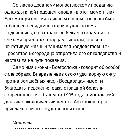
Согласно древнему монастырскому преданию,
однажды к ней подошел юноша - в этот момент лик
Богоматери воссиял дивным светом, а юноша был
отброшен невидимой силой и упал наземь.
Поднявшись, он в страхе выбежал из храма и со
слезами признался старцам - инокам, что вел
нечестивую жизнь и занимался колдовством. Так
Пресвятая Богородица отвратила его от колдовства и
наставила на путь покаяния.
Само имя иконы - Всегоспожа - говорит об особой
силе образа. Впервые явив свою чудотворную силу
против волшебных чар, «Всецарица» имеет и
благодать, исцеления рака, страшной болезни
современности. 11 августа 1995 года в московский
детский онкологический центр с Афонской горы
прислали список с чудотворной иконы.
Молитва: