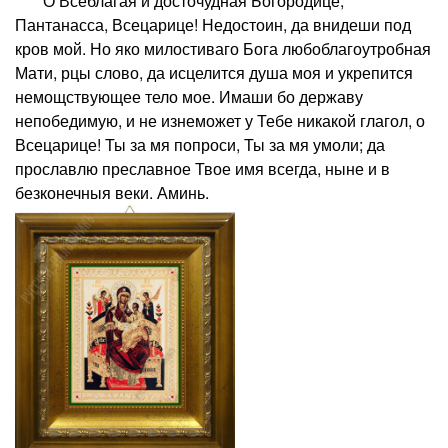
О Всеблагая и досточудная Богородице,
Пантанасса, Всецарице! Недостоин, да внидеши под
кров мой. Но яко милостиваго Бога любоблагоутробная
Мати, рцы слово, да исцелится душа моя и укрепится
немощствующее тело мое. Имаши бо державу
непобедимую, и не изнеможет у Тебе никакой глагол, о
Всецарице! Ты за мя попроси, Ты за мя умоли; да
прославлю преславное Твое имя всегда, ныне и в
безконечныя веки. Аминь.