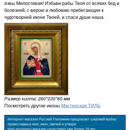
язвы Милостивая! Избави рабы Твоя от всяких бед и
болезней, с верою и любовию прибегающия к
чудотворней иконе Твоей, и спаси души наша.
Размер киота: 260*230*60 мм
Посмотреть другие иконы
Мастерская ТИЛЬ
Интернет-магазин Русский Паломник предлагает широкий выбор
православных книг, икон, свечей и утвари.
Наш интернет-магазин существует уже более 19 лет.