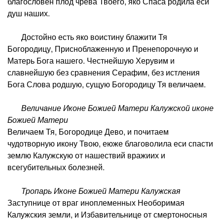
благословен плод чрева Твоего, яко Спаса родила еси
душ наших.
Достойно есть яко воистину блажити Тя
Богородицу, Присноблаженную и Пренепорочную и
Матерь Бога нашего. Честнейшую Херувим и
славнейшую без сравнения Серафим, без истления
Бога Слова родшую, сущую Богородицу Тя величаем.
Величание Иконе Божией Матери Калужской иконе
Божией Матери
Величаем Тя, Богородице Дево, и почитаем
чудотворную икону Твою, еюже благоволила еси спасти
землю Калужскую от нашествий вражиих и
всегубительных болезней.
Тропарь Иконе Божией Матери Калужская
Заступнице от враг иноплеменных Необоримая
Калужския земли, и Избавительнице от смертоносныя