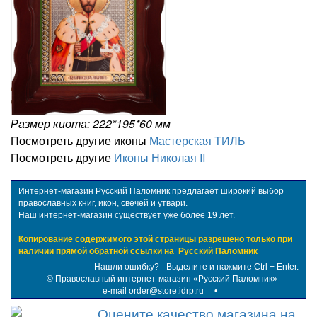
Размер киота: 222*195*60 мм
Посмотреть другие иконы
Мастерская ТИЛЬ
Посмотреть другие
Иконы Николая II
Интернет-магазин Русский Паломник предлагает широкий выбор
православных книг, икон, свечей и утвари.
Наш интернет-магазин существует уже более 19 лет.
Копирование содержимого этой страницы разрешено только при
наличии прямой обратной ссылки на
Русский Паломник
Нашли ошибку? - Выделите и нажмите Ctrl + Enter.
©
Православный интернет-магазин «Русский Паломник»
e-mail order@store.idrp.ru
•