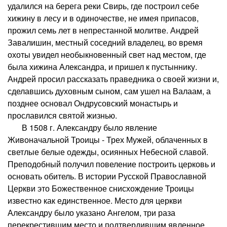
удалился на берега реки Свирь, где построил себе
хижину в лесу и в одиночестве, не имея припасов,
прожил семь лет в непрестанной молитве. Андрей
Завалишин, местный соседний владелец, во время
охоты увидел необыкновенный свет над местом, где
была хижина Александра, и пришел к пустыннику.
Андрей просил рассказать праведника о своей жизни и,
сделавшись духовным сыном, сам ушел на Валаам, а
позднее основал Ондрусовский монастырь и
прославился святой жизнью.
В 1508 г. Александру было явление
Живоначальной Троицы - Трех Мужей, облаченных в
светлые белые одежды, осиянных Небесной славой.
Преподобный получил повеление построить церковь и
основать обитель. В истории Русской Православной
Церкви это Божественное снисхождение Троицы
известно как единственное. Место для церкви
Александру было указано Ангелом, три раза
перекрестившим место и подтвердившим явленное