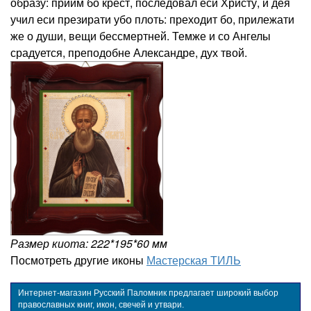
образу: приим бо крест, последовал еси Христу, и дея
учил еси презирати убо плоть: преходит бо, прилежати
же о души, вещи бессмертней. Темже и со Ангелы
срадуется, преподобне Александре, дух твой.
Размер киота: 222*195*60 мм
Посмотреть другие иконы
Мастерская ТИЛЬ
Интернет-магазин Русский Паломник предлагает широкий выбор
православных книг, икон, свечей и утвари.