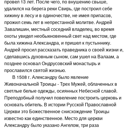
провел 13 лет. После чего, по внушению свыше,
удалился на берега реки Свирь, где построил себе
хижину в лесу и в одиночестве, не имея припасов,
прожил семь лет в непрестанной молитве. Андрей
Завалишин, местный соседний владелец, во время
охоты увидел необыкновенный свет над местом, где
была хижина Александра, и пришел к пустыннику.
Андрей просил рассказать праведника о своей жизни и,
сделавшись духовным сыном, сам ушел на Валаам, а
позднее основал Ондрусовский монастырь и
прославился святой жизнью.
В 1508 г. Александру было явление
Живоначальной Троицы - Трех Мужей, облаченных в
светлые белые одежды, осиянных Небесной славой.
Преподобный получил повеление построить церковь и
основать обитель. В истории Русской Православной
Церкви это Божественное снисхождение Троицы
известно как единственное. Место для церкви
Александру было указано Ангелом, три раза