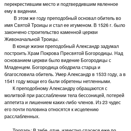
перекрестившим место и подтвердившим явленное
ему в видении.
В этом же году преподобный основал обитель во
имя Святой Троицы и стал ее игуменом. В 1526 г. было
закончено строительство каменной церкви
Живоначальной Троицы.
В конце жизни преподобный Александр задумал
построить Храм Покрова Пресвятой Богородицы. Над
основанием церкви было видение Богородицы с
Младенцем. Богородица ободрила старца и
благословила обитель. Умер Александр в 1533 году, а в
1541 году мощи его были обретены нетленными.
К преподобному Александру обращаются с
молитвой при расслаблении тела бессоницей, потерей
аппетита и лишением каких-либо членов. Из 23 чудес
его почти половина относятся к исцелению
расслабленных.
Тропарь: В тебе, отче, известно спасеся еже по