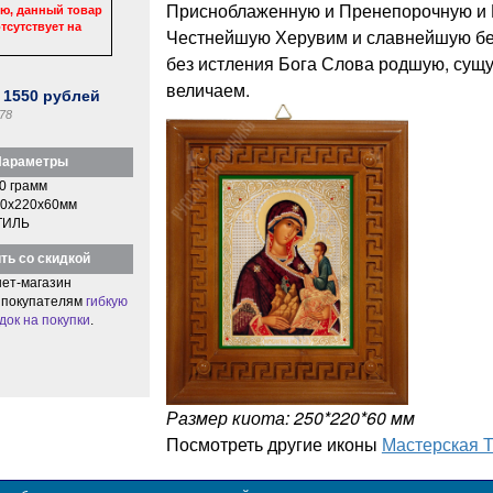
Присноблаженную и Пренепорочную и 
ю, данный товар
тсутствует на
Честнейшую Херувим и славнейшую бе
без истления Бога Слова родшую, сущ
величаем.
:
1550
рублей
78
араметры
0 грамм
0x220x60мм
ТИЛЬ
ть со скидкой
ет-магазин
 покупателям
гибкую
док на покупки
.
Размер киота: 250*220*60 мм
Посмотреть другие иконы
Мастерская 