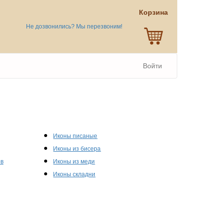
Корзина
Не дозвонились? Мы перезвоним!
Войти
Иконы писаные
Иконы из бисера
ов
Иконы из меди
Иконы складни