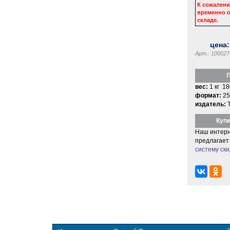
К сожалени
временно о
складе.
цена
Арт.: 100027
П
вес:
1 кг 18
формат:
25
издатель:
Купи
Наш интерн
предлагает
систему ски