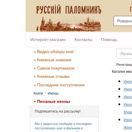
Интернет-магазин
Контакты
Помощь
Email
» Видео-обзоры книг
» Книжные новинки
Регистрац
» Самое покупаемое
Каталог ико
» Книжные отзывы
Икон
» Последние поступления
Икон
·
Книги
Иконы
Икон
» Писаные иконы
Икон
Подпишитесь на рассылку!
Мужс
Икон
Мы с радостью сообщим о последних
Женс
поступлениях книг и фильмов в