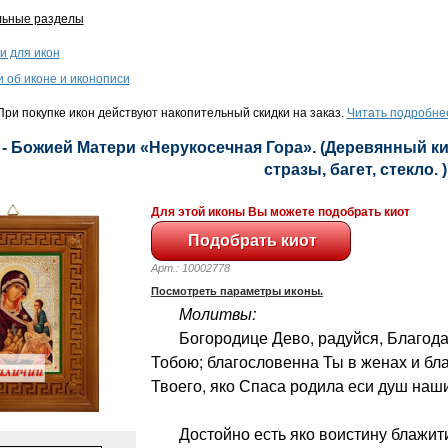
льные разделы
и для икон
и об иконе и иконописи
ри покупке икон действуют накопительный скидки на заказ.
Читать подробне
 - Божией Матери «Нерукосечная Гора». (Деревянный кио
стразы, багет, стекло. )
Для этой иконы Вы можете подобрать киот
Арт.: 10002778
Посмотреть параметры иконы.
Молитвы:
Богородице Дево, радуйся, Благодат
Тобою; благословенна Ты в женах и бл
Твоего, яко Спаса родила еси душ наши
Достойно есть яко воистину блажити