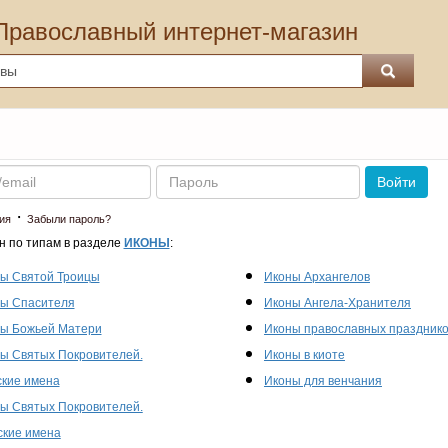
Православный интернет-магазин
Пароль
Войти
·
ия
Забыли пароль?
н по типам в разделе
ИКОНЫ
:
ы Святой Троицы
Иконы Архангелов
ы Спасителя
Иконы Ангела-Хранителя
ы Божьей Матери
Иконы православных праздник
ы Святых Покровителей.
Иконы в киоте
кие имена
Иконы для венчания
ы Святых Покровителей.
кие имена