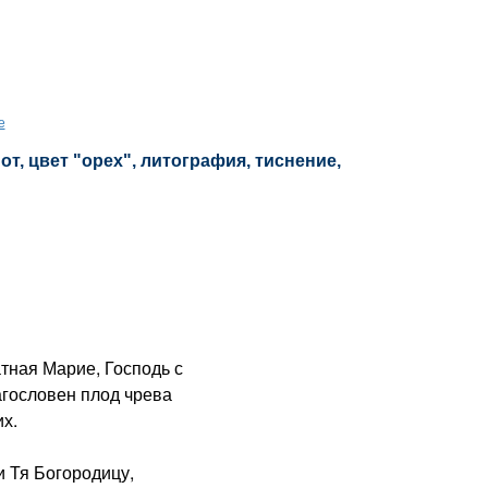
е
т, цвет "орех", литография, тиснение,
ная Марие, Господь с
агословен плод чрева
х.
 Тя Богородицу,