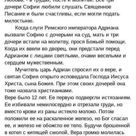
дочери Софии любили слушать Священное
Писание и были счастливы, если могли подать
милостыню.
Когда слуги Римского императора Адриана
вызвали Софию с дочерьми на суд, мать и три
дочери встали на молитву, прося Божьей помощи.
Когда их ввели во дворец, они предстали перед
Адрианом с лицами светлыми, очами веселыми и
сердцем мужественным.
Мучитель царь Адриан спросил их о вере, и
святая София открыто исповедала Господа Иисуса
Христа, сына Божия. При этом своих дочерей она
тоже назвала христианками.
Вере было 12 лет. Ее первую подвергли истязаниям.
Ее избивали немилосердно и отрезали груди, но
вместо крови из раны истекло молоко. Потом
положили ее на раскаленное железо, но Бог спасал
ее, и железо не обожгло ее тело. Будучи брошенной
в котел с кипящей смолой, Вера громко молилась