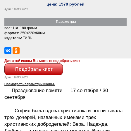
цена:
1570
рублей
Арт.: 10000820
Параметры
вес:
1 кг 180 грамм
формат:
250x220x60мм
издатель:
ТИЛЬ
Для этой иконы Вы можете подобрать киот
Арт.: 10000820
Посмотреть параметры иконы.
Празднование памяти — 17 сентября / 30
сентября
София была вдова-христианка и воспитывала
трех дочерей, названных именами трех
христианских добродетелей: Вера, Надежда,
Любовь, - в трудах, посте и молитве. Все три