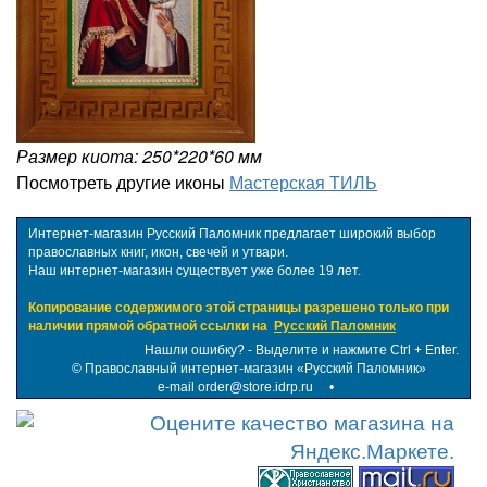
Размер киота: 250*220*60 мм
Посмотреть другие иконы
Мастерская ТИЛЬ
Интернет-магазин Русский Паломник предлагает широкий выбор
православных книг, икон, свечей и утвари.
Наш интернет-магазин существует уже более 19 лет.
Копирование содержимого этой страницы разрешено только при
наличии прямой обратной ссылки на
Русский Паломник
Нашли ошибку? - Выделите и нажмите Ctrl + Enter.
©
Православный интернет-магазин «Русский Паломник»
e-mail order@store.idrp.ru
•