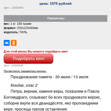
цена:
1570
рублей
Арт.: 10000846
Параметры
вес:
1 кг 180 грамм
формат:
250x220x60мм
издатель:
ТИЛЬ
Для этой иконы Вы можете подобрать киот
Арт.: 10000846
Посмотреть параметры иконы.
Празднование памяти - 30 июня / 13 июля
Кондак, глас 2
Петра, вернии, каменя веры, похвалим и Павла
Богомудраго, созывают бо всех праздновати верою,
соборне вкупе вся дванадесяте, яко проповедники
вере, просяща грехов оставления.