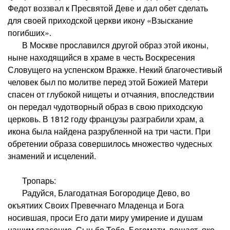
Федот воззвал к Пресвятой Деве и дал обет сделать
для своей приходской церкви икону «Взыскание
погибших».
В Москве прославился другой образ этой иконы,
ныне находящийся в храме в честь Воскресения
Словущего на успенском Вражке. Некий благочестивый
человек был по молитве перед этой Божией Матери
спасен от глубокой нищеты и отчаяния, впоследствии
он передал чудотворный образ в свою приходскую
церковь. В 1812 году французы разграбили храм, а
икона была найдена разрубленной на три части. При
обретении образа совершилось множество чудесных
знамений и исцелений.
Тропарь:
Радуйся, Благодатная Богородице Дево, во
окъятиих Своих Превечнаго Младенца и Бога
носившая, проси Его дати миру умирение и душам
нашим спасение. Сын бо Тебе, Богомати, вещает, яко