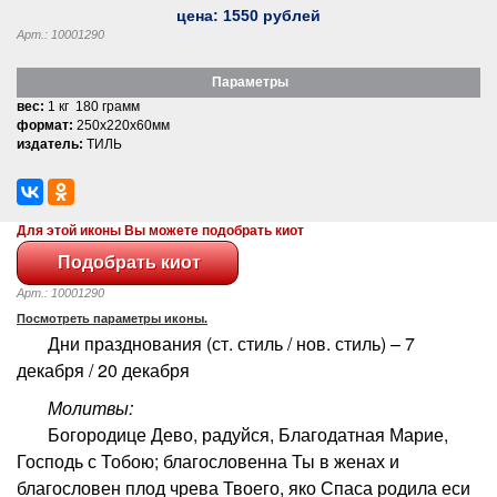
цена:
1550
рублей
Арт.: 10001290
Параметры
вес:
1 кг 180 грамм
формат:
250x220x60мм
издатель:
ТИЛЬ
Для этой иконы Вы можете подобрать киот
Арт.: 10001290
Посмотреть параметры иконы.
Дни празднования (ст. стиль / нов. стиль) – 7
декабря / 20 декабря
Молитвы:
Богородице Дево, радуйся, Благодатная Марие,
Господь с Тобою; благословенна Ты в женах и
благословен плод чрева Твоего, яко Спаса родила еси