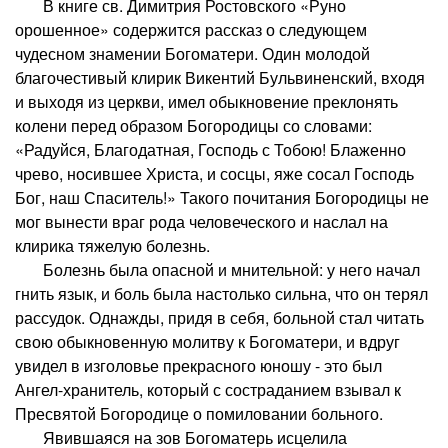
В книге св. Димитрия Ростовского «Руно
орошенное» содержится рассказ о следующем
чудесном знамении Богоматери. Один молодой
благочестивый клирик Викентий Бульвиненский, входя
и выходя из церкви, имел обыкновение преклонять
колени перед образом Богородицы со словами:
«Радуйся, Благодатная, Господь с Тобою! Блаженно
чрево, носившее Христа, и сосцы, яже сосал Господь
Бог, наш Спаситель!» Такого почитания Богородицы не
мог вынести враг рода человеческого и наслал на
клирика тяжелую болезнь.
Болезнь была опасной и мнительной: у него начал
гнить язык, и боль была настолько сильна, что он терял
рассудок. Однажды, придя в себя, больной стал читать
свою обыкновенную молитву к Богоматери, и вдруг
увидел в изголовье прекрасного юношу - это был
Ангел-хранитель, который с состраданием взывал к
Пресвятой Богородице о помиловании больного.
Явившаяся на зов Богоматерь исцелила