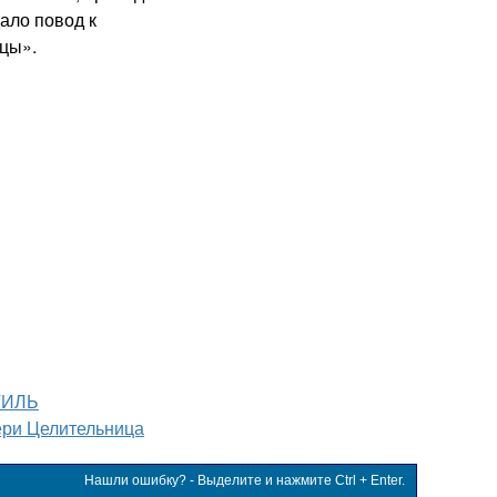
ало повод к
цы».
ТИЛЬ
ри Целительница
Нашли ошибку? - Выделите и нажмите Ctrl + Enter.