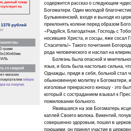
содержится рассказ о следующем чуде
ю, данный товар
тсутствует на
Богоматери. Один молодой благочести
Бульвиненский, входя и выходя из цер
преклонять колени перед образом Бог
:
1370
рублей
«Радуйся, Благодатная, Господь с Тоб
64
носившее Христа, и сосцы, яже сосал Г
араметры
Спаситель!» Такого почитания Богород
0 грамм
рода человеческого и наслал на клирик
0x190x60мм
Болезнь была опасной и мнительной: 
ТИЛЬ
язык, и боль была настолько сильна, чт
ть со скидкой
Однажды, придя в себя, больной стал ч
ет-магазин
обыкновенную молитву к Богоматери, и
 покупателям
гибкую
док на покупки
.
изголовье прекрасного юношу - это был
который с состраданием взывал к Прес
помиловании больного.
Явившаяся на зов Богоматерь исце
каплей Своего молока. Викентий, почу
совершенно здоровым, пошел в церковь
поющими, он принял участие в церковн