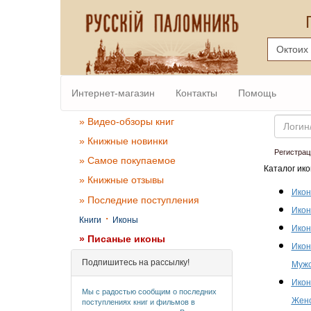
Интернет-магазин
Контакты
Помощь
Email
» Видео-обзоры книг
» Книжные новинки
Регистрац
» Самое покупаемое
Каталог ико
» Книжные отзывы
Икон
» Последние поступления
Икон
·
Книги
Иконы
Икон
» Писаные иконы
Икон
Подпишитесь на рассылку!
Мужс
Икон
Мы с радостью сообщим о последних
Женс
поступлениях книг и фильмов в