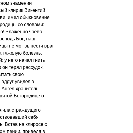
сном знамении
вый клирик Викентий
кви, имел обыкновение
ородицы со словами:
ою! Блаженно чрево,
осподь Бог, наш
ицы не мог вынести враг
а тяжелую болезнь.
у него начал гнить
о он терял рассудок.
итать свою
 вдруг увидел в
 Ангел-хранитель,
вятой Богородице о
лила страждущего
вствовавший себя
. Встав на клиросе с
ом пении, приведя в