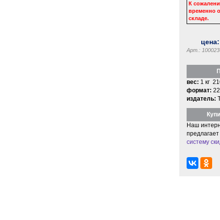
К сожалени
временно о
складе.
цена
Арт.: 100023
П
вес:
1 кг 21
формат:
22
издатель:
Купи
Наш интерн
предлагает
систему ски