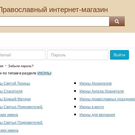
Православный интернет-магазин
Пароль
Войти
·
ия
Забыли пароль?
н по типам в разделе
ИКОНЫ
:
ы Святой Троицы
Иконы Архангелов
ы Спасителя
Иконы Ангела-Хранителя
ы Божьей Матери
Иконы православных праздник
ы Святых Покровителей.
Иконы в киоте
кие имена
Иконы для венчания
ы Святых Покровителей.
кие имена