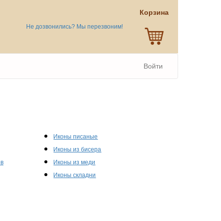
Корзина
Не дозвонились? Мы перезвоним!
Войти
Иконы писаные
Иконы из бисера
ов
Иконы из меди
Иконы складни