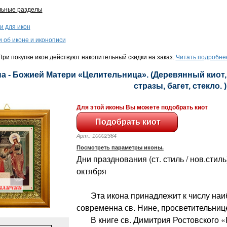
льные разделы
и для икон
и об иконе и иконописи
ри покупке икон действуют накопительный скидки на заказ.
Читать подробне
а - Божией Матери «Целительница». (Деревянный киот, 
стразы, багет, стекло. )
Для этой иконы Вы можете подобрать киот
Арт.: 10002364
Посмотреть параметры иконы.
Дни празднования (ст. стиль / нов.стиль)
октября
Эта икона принадлежит к числу наиб
современна св. Нине, просветительнице
В книге св. Димитрия Ростовского 