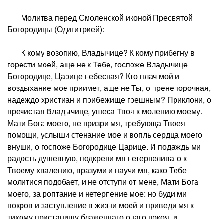
Молитва перед Смоленской иконой Пресвятой
Богородицы (Одигитрией):
К кому возопию, Владычице? К кому прибегну в
горести моей, аще не к Тебе, госпоже Владычице
Богородице, Царице небесная? Кто плач мой и
воздыхание мое приимет, аще не Ты, о пренепорочная,
надеждо христиан и прибежище грешным? Приклони, о
пречистая Владычице, ушеса Твоя к молению моему.
Мати Бога моего, не призри мя, требующа Твоея
помощи, услыши стенание мое и вопль сердца моего
внуши, о госпоже Богородице Царице. И подаждь ми
радость душевную, подкрепи мя нетерпеливаго к
Твоему хвалению, вразуми и научи мя, како Тебе
молитися подобает, и не отступи от мене, Мати Бога
моего, за роптание и нетерпение мое: но буди ми
покров и заступление в жизни моей и приведи мя к
тихому пристанищу блаженнаго онаго покоя, и