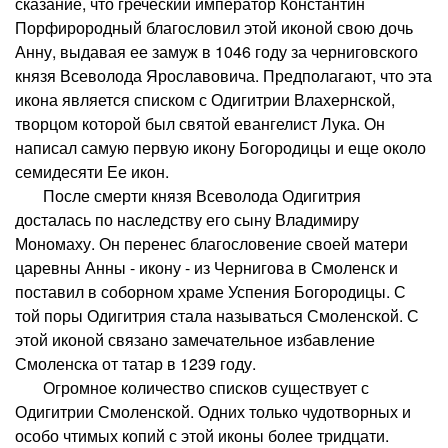
сказание, что греческий император Константин
Порфирородный благословил этой иконой свою дочь
Анну, выдавая ее замуж в 1046 году за черниговского
князя Всеволода Ярославовича. Предполагают, что эта
икона является списком с Одигитрии Влахернской,
творцом которой был святой евангелист Лука. Он
написал самую первую икону Богородицы и еще около
семидесяти Ее икон.
После смерти князя Всеволода Одигитрия
досталась по наследству его сыну Владимиру
Мономаху. Он перенес благословение своей матери
царевны Анны - икону - из Чернигова в Смоленск и
поставил в соборном храме Успения Богородицы. С
той поры Одигитрия стала называться Смоленской. С
этой иконой связано замечательное избавление
Смоленска от татар в 1239 году.
Огромное количество списков существует с
Одигитрии Смоленской. Одних только чудотворных и
особо чтимых копий с этой иконы более тридцати.