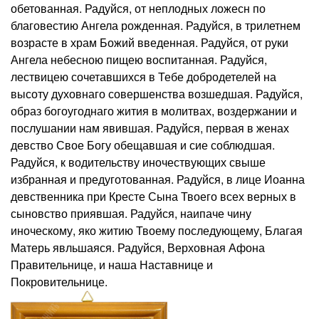
обетованная. Радуйся, от неплодных ложесн по
благовестию Ангела рожденная. Радуйся, в трилетнем
возрасте в храм Божий введенная. Радуйся, от руки
Ангела небесною пищею воспитанная. Радуйся,
лествицею сочетавшихся в Тебе добродетелей на
высоту духовнаго совершенства возшедшая. Радуйся,
образ богоугоднаго жития в молитвах, воздержании и
послушании нам явившая. Радуйся, первая в женах
девство Свое Богу обещавшая и сие соблюдшая.
Радуйся, к водительству иночествующих свыше
избранная и предуготованная. Радуйся, в лице Иоанна
девственника при Кресте Сына Твоего всех верных в
сыновство приявшая. Радуйся, наипаче чину
иноческому, яко житию Твоему последующему, Благая
Матерь явльшаяся. Радуйся, Верховная Афона
Правительнице, и наша Наставнице и
Покровительнице.