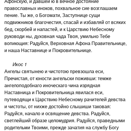
Афонскую, и давшей ю в вечное достояние
православных иноков, похвальное сие возглашаем
пение. Ты же, о Богомати, Заступнице сущи
подвижников благочестия, спасай и избавляй от всяких
бед, скорбей и напастей, и к Царствию Небесному
руководи ны, духовная чада Твоя, умильно Тебе
вопиющия: Радуйся, Верховная Афона Правительнице,
и наша Наставнице и Покровительнице.
Икос 1
Ангелы святынею и чистотою превзошла еси,
Пречистая, от юности ангельски поживши: темже
ангелоподобнаго иноческаго чина изрядная
Наставница и Покровительница явилася еси,
путеводящи к Царствию Небесному рачителей девства
и чистоты, от нихже достойно слышиши таковая:
Радуйся, начало и освящение девства. Радуйся,
светлейший образе целомудрия. Радуйся, праведными
родительми Твоими, прежде зачатия на службу Богу