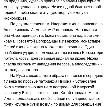
по преданию, чудесно прибыла по водам Мраморного
моря, пущенная из города Никеи одной благочестивой
вдовой, чтобы спасти эту чудотворную икону от
иконоборцев.
По другим сведениям, Иверская икона написана на
Афоне иноком Иамвлихом Романовым. Называется
она «Вратарница», т.к. была поставлена над вратами
храма Пресвятой Богородицы в Иверском монастыре.
С этой иконой связано множество преданий. Один
разбойник ударил ее мечом, и тогда из лика Богоматери
потекла кровь, долгое время видная на иконе. Икона
спасла обитель от нападения персов, а впоследствии -
от голода и пожара.
На Руси список с этого образа появился в середине
17 века по просьбе патриарха Никона и установлен
был в специально для него построенной Иверской
часовне у Воскресенских ворот Китай-города в Москве.
Икона пользовалась необычайной популярностью. Ее
почти круглые сутки возили по домам для совершения