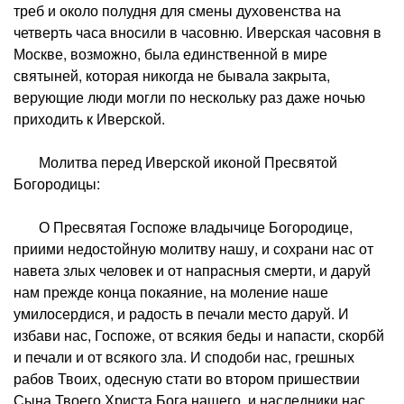
треб и около полудня для смены духовенства на
четверть часа вносили в часовню. Иверская часовня в
Москве, возможно, была единственной в мире
святыней, которая никогда не бывала закрыта,
верующие люди могли по нескольку раз даже ночью
приходить к Иверской.
Молитва перед Иверской иконой Пресвятой
Богородицы:
О Пресвятая Госпоже владычице Богородице,
приими недостойную молитву нашу, и сохрани нас от
навета злых человек и от напрасныя смерти, и даруй
нам прежде конца покаяние, на моление наше
умилосердися, и радость в печали место даруй. И
избави нас, Госпоже, от всякия беды и напасти, скорбй
и печали и от всякого зла. И сподоби нас, грешных
рабов Твоих, одесную стати во втором пришествии
Сына Твоего Христа Бога нашего, и наследники нас