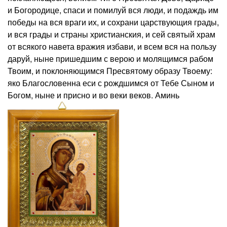
и Богородице, спаси и помилуй вся люди, и подаждь им
победы на вся враги их, и сохрани царствующия грады,
и вся грады и страны христианския, и сей святый храм
от всякого навета вражия избави, и всем вся на пользу
даруй, ныне пришедшим с верою и молящимся рабом
Твоим, и поклоняющимся Пресвятому образу Твоему:
яко Благословенна еси с рождшимся от Тебе Сыном и
Богом, ныне и присно и во веки веков. Аминь