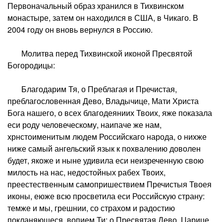
Первоначальный образ хранился в Тихвинском
монастыре, затем он находился в США, в Чикаго. В
2004 году он вновь вернулся в Россию.
Молитва перед Тихвинской иконой Пресвятой
Богородицы:
Благодарим Тя, о Преблагая и Пречистая,
преблагословенная Дево, Владычице, Мати Христа
Бога нашего, о всех благодеяниих Твоих, яже показала
еси роду человеческому, наипаче же нам,
хрнстоименитым людем Российскаго народа, о нихже
ниже самый ангельский язык к похвалению доволен
будет, якоже и ныне удивила еси неизреченную свою
милость на нас, недостойных рабех Твоих,
преестественным самопришествием Пречистыя Твоея
иконы, еюже всю просветила еси Российскую страну:
темже и мы, грешнии, со страхом и радостию
покланяющеся, вопием Ти: о Пресвятая Дево, Царице