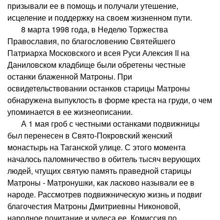
призывали ее в помощь и получали утешение,
исцеление и поддержку на своем жизненном пути.
8 марта 1998 года, в Неделю Торжества
Православия, по благословению Святейшего
Патриарха Московского и всея Руси Алексия II на
Даниловском кладбище были обретены честные
останки блаженной Матроны. При
освидетельствовании останков старицы Матроны
обнаружена выпуклость в форме креста на груди, о чем
упоминается в ее жизнеописании.
А 1 мая гроб с честными останками подвижницы
был перенесен в Свято-Покровский женский
монастырь на Таганской улице. С этого момента
началось паломничество в обитель тысяч верующих
людей, чтущих святую память праведной старицы
Матроны - Матронушки, как ласково называли ее в
народе. Рассмотрев подвижническую жизнь и подвиг
благочестия Матроны Дмитриевны Никоновой,
народное почитание и чудеса ее, Комиссия по