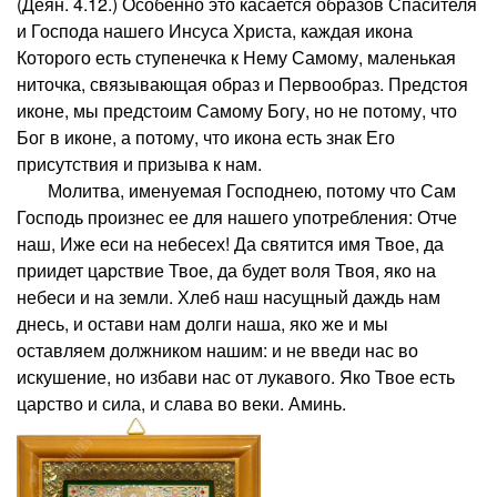
(Деян. 4.12.) Особенно это касается образов Спасителя
и Господа нашего Инсуса Христа, каждая икона
Которого есть ступенечка к Нему Самому, маленькая
ниточка, связывающая образ и Первообраз. Предстоя
иконе, мы предстоим Самому Богу, но не потому, что
Бог в иконе, а потому, что икона есть знак Его
присутствия и призыва к нам.
Молитва, именуемая Господнею, потому что Сам
Господь произнес ее для нашего употребления: Отче
наш, Иже еси на небесех! Да святится имя Твое, да
приидет царствие Твое, да будет воля Твоя, яко на
небеси и на земли. Хлеб наш насущный даждь нам
днесь, и остави нам долги наша, яко же и мы
оставляем должником нашим: и не введи нас во
искушение, но избави нас от лукавого. Яко Твое есть
царство и сила, и слава во веки. Аминь.