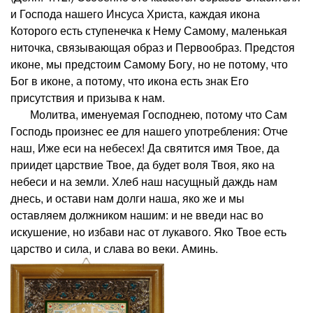
и Господа нашего Инсуса Христа, каждая икона
Которого есть ступенечка к Нему Самому, маленькая
ниточка, связывающая образ и Первообраз. Предстоя
иконе, мы предстоим Самому Богу, но не потому, что
Бог в иконе, а потому, что икона есть знак Его
присутствия и призыва к нам.
Молитва, именуемая Господнею, потому что Сам
Господь произнес ее для нашего употребления: Отче
наш, Иже еси на небесех! Да святится имя Твое, да
приидет царствие Твое, да будет воля Твоя, яко на
небеси и на земли. Хлеб наш насущный даждь нам
днесь, и остави нам долги наша, яко же и мы
оставляем должником нашим: и не введи нас во
искушение, но избави нас от лукавого. Яко Твое есть
царство и сила, и слава во веки. Аминь.