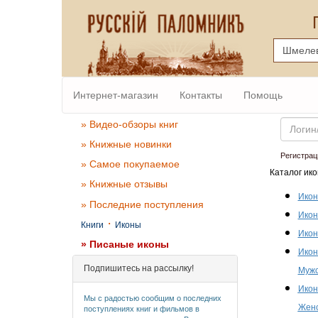
Интернет-магазин
Контакты
Помощь
Email
» Видео-обзоры книг
» Книжные новинки
Регистрац
» Самое покупаемое
Каталог ико
» Книжные отзывы
Икон
» Последние поступления
Икон
·
Книги
Иконы
Икон
» Писаные иконы
Икон
Подпишитесь на рассылку!
Мужс
Икон
Мы с радостью сообщим о последних
Женс
поступлениях книг и фильмов в