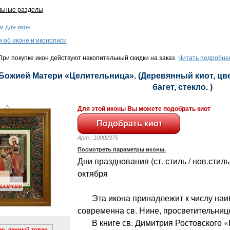
льные разделы
и для икон
и об иконе и иконописи
ри покупке икон действуют накопительный скидки на заказ.
Читать подробне
 Божией Матери «Целительница». (Деревянный киот, цве
багет, стекло. )
Для этой иконы Вы можете подобрать киот
Арт.: 10002375
Посмотреть параметры иконы.
Дни празднования (ст. стиль / нов.стиль)
октября
Эта икона принадлежит к числу наиб
современна св. Нине, просветительнице
В книге св. Димитрия Ростовского 
ю, данный товар