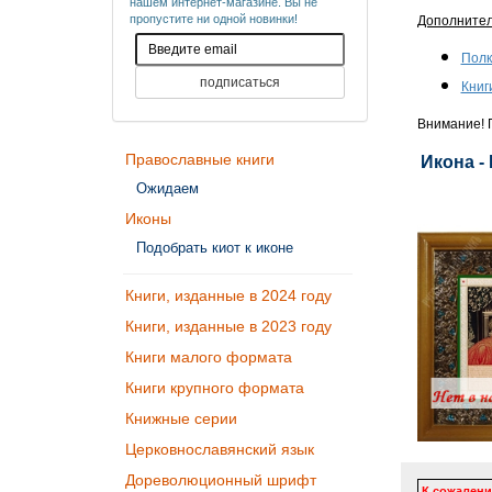
нашем интернет-магазине. Вы не
пропустите ни одной новинки!
Дополните
Полк
Книг
Внимание! П
Православные книги
Икона -
Ожидаем
Иконы
Подобрать киот к иконе
Книги, изданные в 2024 году
Книги, изданные в 2023 году
Книги малого формата
Книги крупного формата
Книжные серии
Церковнославянский язык
Дореволюционный шрифт
К сожалени