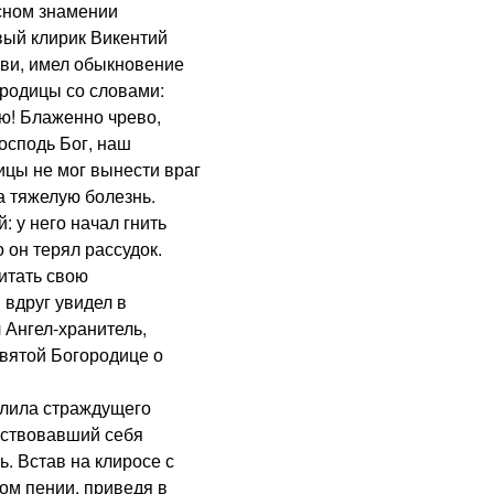
сном знамении
вый клирик Викентий
кви, имел обыкновение
ородицы со словами:
ою! Блаженно чрево,
осподь Бог, наш
ицы не мог вынести враг
а тяжелую болезнь.
у него начал гнить
о он терял рассудок.
итать свою
 вдруг увидел в
 Ангел-хранитель,
вятой Богородице о
лила страждущего
вствовавший себя
. Встав на клиросе с
ом пении, приведя в