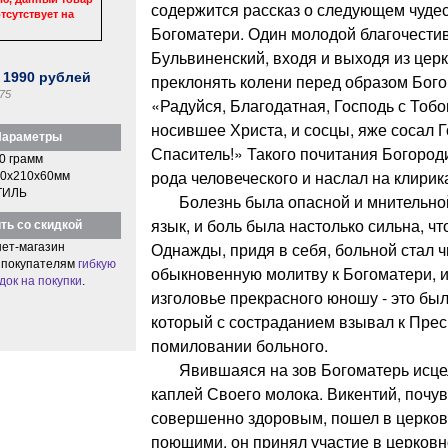
содержится рассказ о следующем чуде
тсутствует на
Богоматери. Один молодой благочести
Бульвиненский, входя и выходя из цер
:
1990
рублей
преклонять колени перед образом Бог
75
«Радуйся, Благодатная, Господь с Тоб
носившее Христа, и сосцы, яже сосал Г
араметры
Спаситель!» Такого почитания Богород
0 грамм
рода человеческого и наслал на клирик
0x210x60мм
ТИЛЬ
Болезнь была опасной и мнительной: 
язык, и боль была настолько сильна, чт
ть со скидкой
Однажды, придя в себя, больной стал ч
ет-магазин
 покупателям
гибкую
обыкновенную молитву к Богоматери, и
док на покупки
.
изголовье прекрасного юношу - это был
который с состраданием взывал к Прес
помиловании больного.
Явившаяся на зов Богоматерь исце
каплей Своего молока. Викентий, почу
совершенно здоровым, пошел в церковь
поющими, он принял участие в церковн