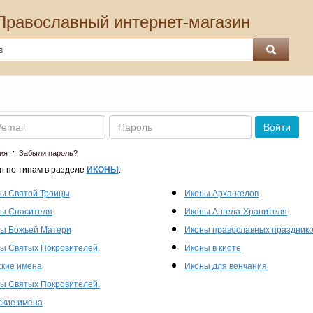
Православный интернет-магазин
Пароль
Войти
·
ия
Забыли пароль?
н по типам в разделе
ИКОНЫ
:
ы Святой Троицы
Иконы Архангелов
ы Спасителя
Иконы Ангела-Хранителя
ы Божьей Матери
Иконы православных праздник
ы Святых Покровителей.
Иконы в киоте
кие имена
Иконы для венчания
ы Святых Покровителей.
кие имена