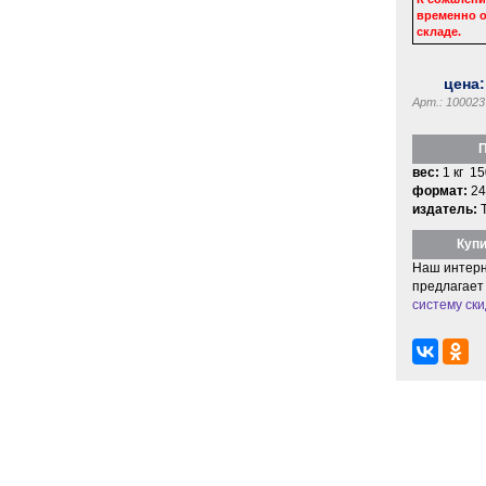
временно о
складе.
цена
Арт.: 100023
П
вес:
1 кг 15
формат:
24
издатель:
Купи
Наш интерн
предлагает
систему ски