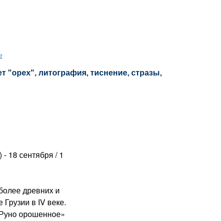
е
т "орех", литография, тиснение, стразы,
 - 18 сентября / 1
олее древних и
 Грузии в IV веке.
«Руно орошенное»