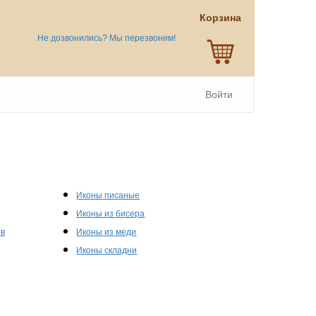
Корзина
Не дозвонились? Мы перезвоним!
Войти
Иконы писаные
Иконы из бисера
ов
Иконы из меди
Иконы складни