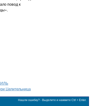
ало повод к
цы».
ТИЛЬ
ри Целительница
Нашли ошибку? - Выделите и нажмите Ctrl + Enter.