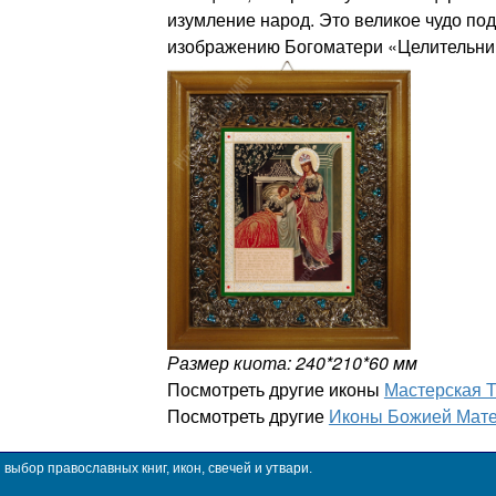
изумление народ. Это великое чудо под
изображению Богоматери «Целительни
Размер киота: 240*210*60 мм
Посмотреть другие иконы
Мастерская 
Посмотреть другие
Иконы Божией Мате
ыбор православных книг, икон, свечей и утвари.