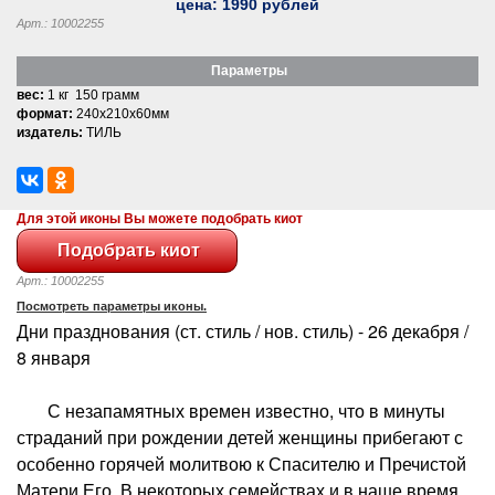
цена:
1990
рублей
Арт.: 10002255
Параметры
вес:
1 кг 150 грамм
формат:
240x210x60мм
издатель:
ТИЛЬ
Для этой иконы Вы можете подобрать киот
Арт.: 10002255
Посмотреть параметры иконы.
Дни празднования (ст. стиль / нов. стиль) - 26 декабря /
8 января
С незапамятных времен известно, что в минуты
страданий при рождении детей женщины прибегают с
особенно горячей молитвою к Спасителю и Пречистой
Матери Его. В некоторых семействах и в наше время