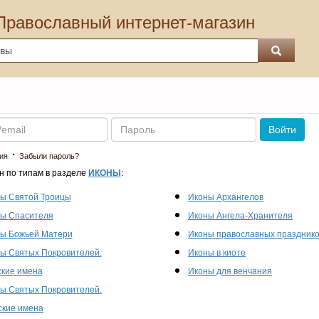
Православный интернет-магазин
Пароль
Войти
·
ия
Забыли пароль?
н по типам в разделе
ИКОНЫ
:
ы Святой Троицы
Иконы Архангелов
ы Спасителя
Иконы Ангела-Хранителя
ы Божьей Матери
Иконы православных праздник
ы Святых Покровителей.
Иконы в киоте
кие имена
Иконы для венчания
ы Святых Покровителей.
кие имена