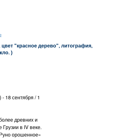
е
 цвет "красное дерево", литография,
кло. )
 - 18 сентября / 1
олее древних и
 Грузии в IV веке.
«Руно орошенное»