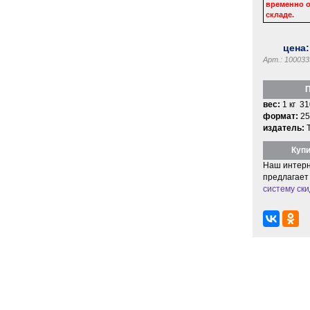
временно о
складе.
цена
Арт.: 100033
П
вес:
1 кг 31
формат:
25
издатель:
Купи
Наш интерн
предлагает
систему ски