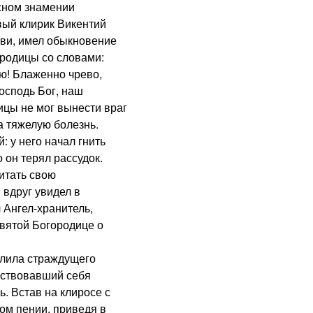
сном знамении
вый клирик Викентий
кви, имел обыкновение
ородицы со словами:
ою! Блаженно чрево,
осподь Бог, наш
ицы не мог вынести враг
а тяжелую болезнь.
у него начал гнить
о он терял рассудок.
итать свою
 вдруг увидел в
 Ангел-хранитель,
вятой Богородице о
лила страждущего
вствовавший себя
. Встав на клиросе с
ом пении, приведя в