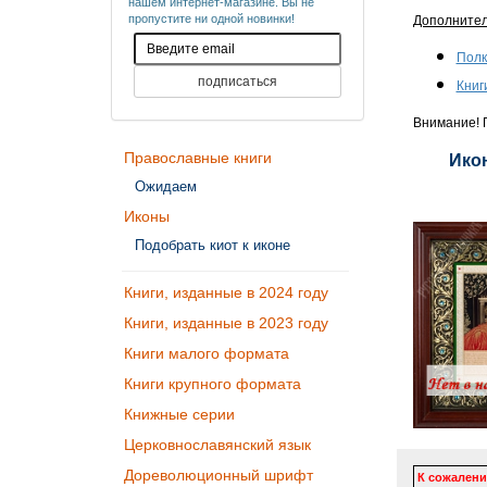
нашем интернет-магазине. Вы не
пропустите ни одной новинки!
Дополните
Полк
Книг
Внимание! П
Православные книги
Икон
Ожидаем
Иконы
Подобрать киот к иконе
Книги, изданные в 2024 году
Книги, изданные в 2023 году
Книги малого формата
Книги крупного формата
Книжные серии
Церковнославянский язык
Дореволюционный шрифт
К сожалени