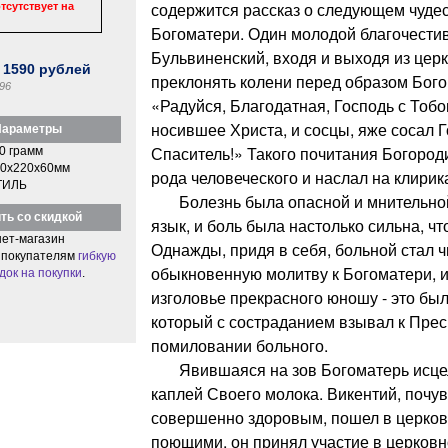
содержится рассказ о следующем чуде
тсутствует на
Богоматери. Один молодой благочести
Бульвиненский, входя и выходя из цер
:
1590
рублей
преклонять колени перед образом Бог
96
«Радуйся, Благодатная, Господь с Тоб
носившее Христа, и сосцы, яже сосал Г
араметры
Спаситель!» Такого почитания Богород
0 грамм
0x220x60мм
рода человеческого и наслал на клирик
ТИЛЬ
Болезнь была опасной и мнительной: 
ть со скидкой
язык, и боль была настолько сильна, чт
ет-магазин
Однажды, придя в себя, больной стал ч
 покупателям
гибкую
обыкновенную молитву к Богоматери, и
док на покупки
.
изголовье прекрасного юношу - это был
который с состраданием взывал к Прес
помиловании больного.
Явившаяся на зов Богоматерь исце
каплей Своего молока. Викентий, почу
совершенно здоровым, пошел в церковь
поющими, он принял участие в церковн