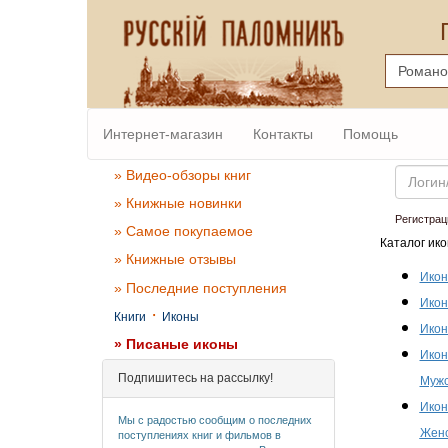
Интернет-магазин
Контакты
Помощь
Email
» Видео-обзоры книг
» Книжные новинки
Регистрац
» Самое покупаемое
Каталог ико
» Книжные отзывы
Икон
» Последние поступления
Икон
·
Книги
Иконы
Икон
» Писаные иконы
Икон
Подпишитесь на рассылку!
Мужс
Икон
Мы с радостью сообщим о последних
Женс
поступлениях книг и фильмов в