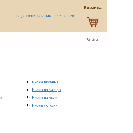
Корзина
Не дозвонились? Мы перезвоним!
Войти
Иконы писаные
Иконы из бисера
ов
Иконы из меди
Иконы складни