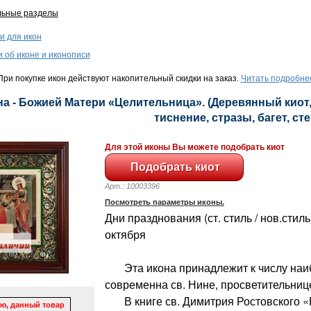
льные разделы
и для икон
и об иконе и иконописи
ри покупке икон действуют накопительный скидки на заказ.
Читать подробне
а - Божией Матери «Целительница». (Деревянный киот,
тиснение, стразы, багет, сте
Для этой иконы Вы можете подобрать киот
Арт.: 10003396
Посмотреть параметры иконы.
Дни празднования (ст. стиль / нов.стиль)
октября
Эта икона принадлежит к числу наиб
современна св. Нине, просветительнице
В книге св. Димитрия Ростовского 
ю, данный товар