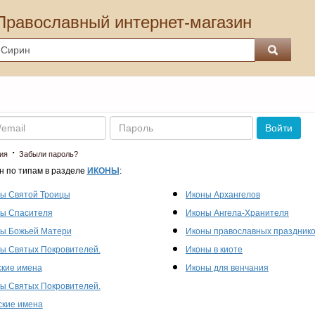
Православный интернет-магазин
Пароль
Войти
·
ия
Забыли пароль?
н по типам в разделе
ИКОНЫ
:
ы Святой Троицы
Иконы Архангелов
ы Спасителя
Иконы Ангела-Хранителя
ы Божьей Матери
Иконы православных праздник
ы Святых Покровителей.
Иконы в киоте
кие имена
Иконы для венчания
ы Святых Покровителей.
кие имена