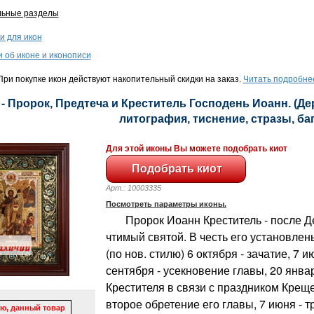
льные разделы
и для икон
и об иконе и иконописи
ри покупке икон действуют накопительный скидки на заказ.
Читать подробне
 - Пророк, Предтеча и Креститель Господень Иоанн. (Де
литография, тиснение, стразы, баге
Для этой иконы Вы можете подобрать киот
Арт.: 10003335
Посмотреть параметры иконы.
Пророк Иоанн Креститель - после Д
чтимый святой. В честь его установле
(по нов. стилю) 6 октября - зачатие, 7 и
сентября - усекновение главы, 20 янва
Крестителя в связи с праздником Креще
второе обретение его главы, 7 июня - т
ю, данный товар