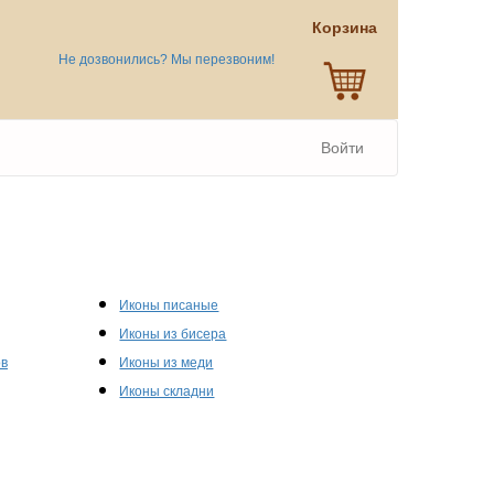
Корзина
Не дозвонились? Мы перезвоним!
Войти
Иконы писаные
Иконы из бисера
ов
Иконы из меди
Иконы складни