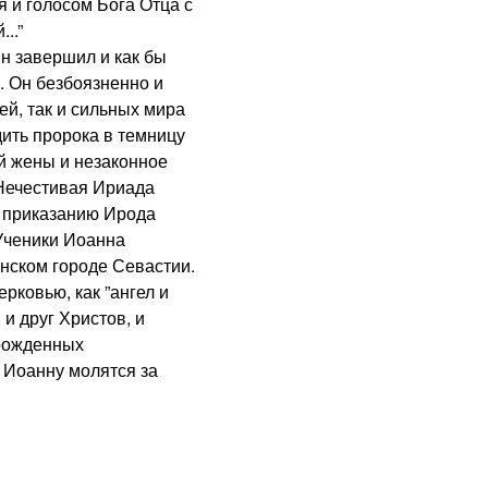
я и голосом Бога Отца с
..”
завершил и как бы
. Он безбоязненно и
ей, так и сильных мира
дить пророка в темницу
ой жены и незаконное
 Нечестивая Ириада
и приказанию Ирода
 Ученики Иоанна
янском городе Севастии.
ковью, как ”ангел и
 и друг Христов, и
 рожденных
. Иоанну молятся за