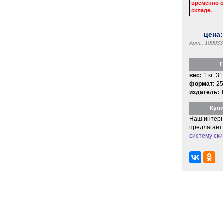
временно о
складе.
цена
Арт.: 100033
П
вес:
1 кг 31
формат:
25
издатель:
Купи
Наш интерн
предлагает
систему ски