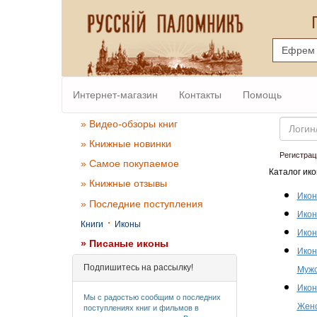
Интернет-магазин
Контакты
Помощь
Email
» Видео-обзоры книг
» Книжные новинки
Регистрац
» Самое покупаемое
Каталог ико
» Книжные отзывы
Икон
» Последние поступления
Икон
·
Книги
Иконы
Икон
» Писаные иконы
Икон
Подпишитесь на рассылку!
Мужс
Икон
Мы с радостью сообщим о последних
Женс
поступлениях книг и фильмов в