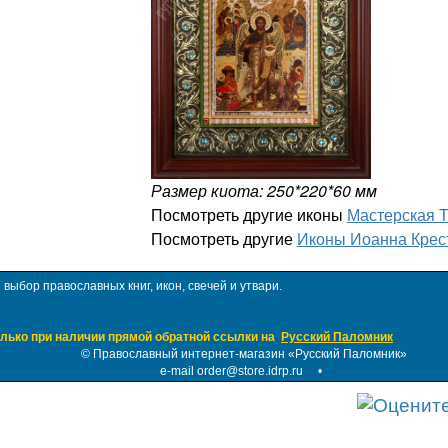
Размер киота: 250*220*60 мм
Посмотреть другие иконы
Мастерская 
Посмотреть другие
Иконы Иоанна Крес
ыбор православных книг, икон, свечей и утвари.
лько при наличии прямой обратной ссылки на
Русский Паломник
©
Православный интернет-магазин «Русский Паломник»
e-mail order@store.idrp.ru
•