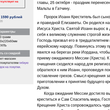
главы, 25 октября - праздник перенесен
тсутствует на
Мальты в Гатчину.
Пророк Иоанн Креститель был сыно
:
1590
рублей
35
и праведной Елизаветы. Он родился н
Иисуса Христа. Святой Иоанн вырос в 
араметры
себя к великому служению строгой жизн
0 грамм
Господь призвал его в тридцатилетнем
0x220x60мм
еврейскому народу. Повинуясь этому 
ТИЛЬ
явился на берегах реки Иордана, чтобы
ть со скидкой
приему ожидаемого Мессии (Христа). К
ет-магазин
очищения сходился народ для религиоз
 покупателям
гибкую
док на покупки
.
обратился к ним Иоанн, проповедуя по
оставление грехов. Смысл крещения з
приготовлении к принятию будущего к
Духом.
Когда ожидание Мессии достигло вы
креститься и Сам Спаситель мира, Госп
Крещение Христа сопровождалось чуд