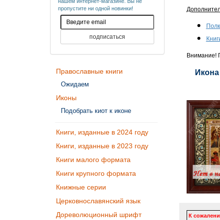
нашем интернет-магазине. Вы не
пропустите ни одной новинки!
Дополните
Полк
Книг
Внимание! П
Православные книги
Икона
Ожидаем
Иконы
Подобрать киот к иконе
Книги, изданные в 2024 году
Книги, изданные в 2023 году
Книги малого формата
Книги крупного формата
Книжные серии
Церковнославянский язык
Дореволюционный шрифт
К сожалени