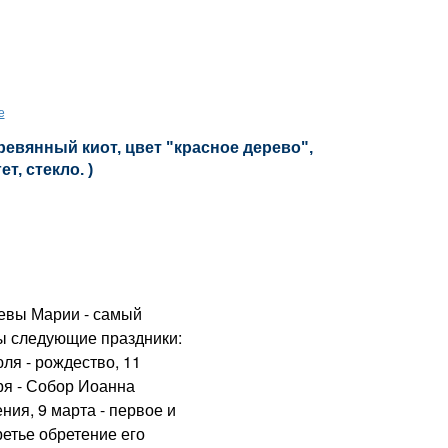
е
ревянный киот, цвет "красное дерево",
т, стекло. )
евы Марии - самый
ны следующие праздники:
юля - рождество, 11
ря - Собор Иоанна
ния, 9 марта - первое и
ретье обретение его