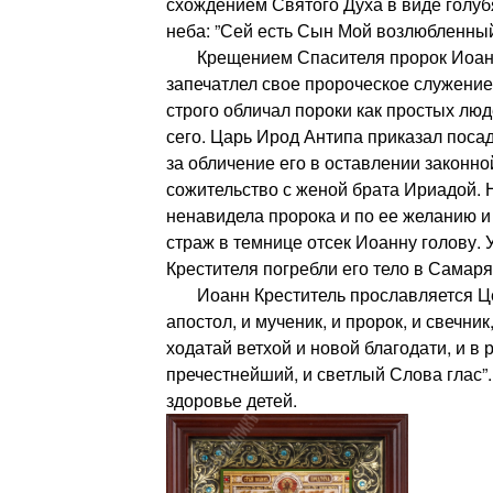
схождением Святого Духа в виде голуб
неба: ”Сей есть Сын Мой возлюбленный.
Крещением Спасителя пророк Иоанн 
запечатлел свое пророческое служение
строго обличал пороки как простых люд
сего. Царь Ирод Антипа приказал поса
за обличение его в оставлении законн
сожительство с женой брата Ириадой.
ненавидела пророка и по ее желанию 
страж в темнице отсек Иоанну голову.
Крестителя погребли его тело в Самар
Иоанн Креститель прославляется Цер
апостол, и мученик, и пророк, и свечник,
ходатай ветхой и новой благодати, и в
пречестнейший, и светлый Слова глас”
здоровье детей.