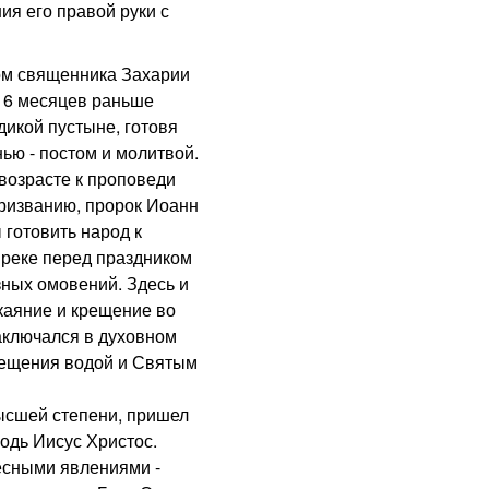
ия его правой руки с
м священника Захарии
а 6 месяцев раньше
дикой пустыне, готовя
ью - постом и молитвой.
 возрасте к проповеди
призванию, пророк Иоанн
 готовить народ к
 реке перед праздником
ных омовений. Здесь и
каяние и крещение во
аключался в духовном
рещения водой и Святым
сшей степени, пришел
одь Иисус Христос.
есными явлениями -