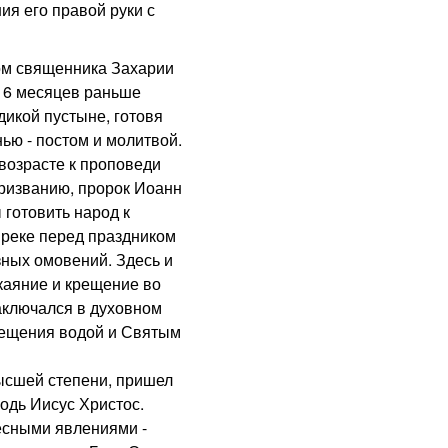
ия его правой руки с
м священника Захарии
а 6 месяцев раньше
дикой пустыне, готовя
ью - постом и молитвой.
 возрасте к проповеди
призванию, пророк Иоанн
 готовить народ к
 реке перед праздником
ных омовений. Здесь и
каяние и крещение во
аключался в духовном
рещения водой и Святым
сшей степени, пришел
одь Иисус Христос.
есными явлениями -