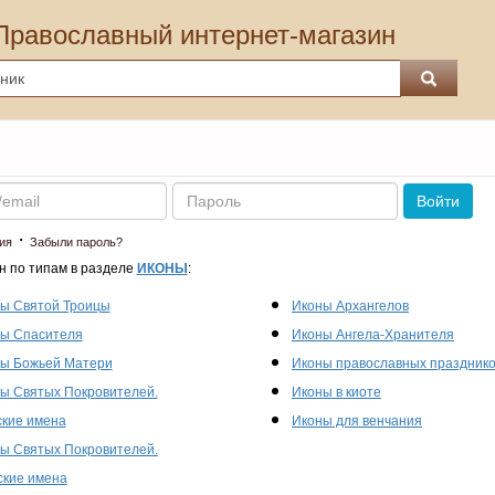
Православный интернет-магазин
Пароль
Войти
·
ия
Забыли пароль?
н по типам в разделе
ИКОНЫ
:
ы Святой Троицы
Иконы Архангелов
ы Спасителя
Иконы Ангела-Хранителя
ы Божьей Матери
Иконы православных праздник
ы Святых Покровителей.
Иконы в киоте
кие имена
Иконы для венчания
ы Святых Покровителей.
кие имена