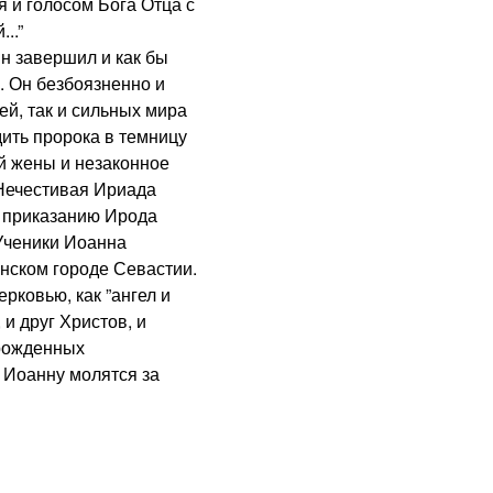
я и голосом Бога Отца с
..”
завершил и как бы
. Он безбоязненно и
ей, так и сильных мира
дить пророка в темницу
ой жены и незаконное
 Нечестивая Ириада
и приказанию Ирода
 Ученики Иоанна
янском городе Севастии.
ковью, как ”ангел и
 и друг Христов, и
 рожденных
. Иоанну молятся за