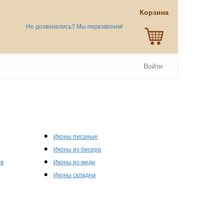
Корзина
Не дозвонились? Мы перезвоним!
Войти
Иконы писаные
Иконы из бисера
ов
Иконы из меди
Иконы складни