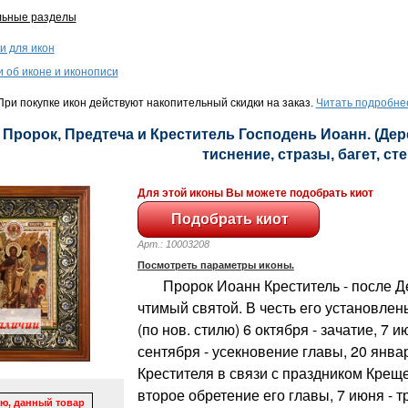
льные разделы
и для икон
и об иконе и иконописи
ри покупке икон действуют накопительный скидки на заказ.
Читать подробне
- Пророк, Предтеча и Креститель Господень Иоанн. (Дер
тиснение, стразы, багет, сте
Для этой иконы Вы можете подобрать киот
Арт.: 10003208
Посмотреть параметры иконы.
Пророк Иоанн Креститель - после Д
чтимый святой. В честь его установле
(по нов. стилю) 6 октября - зачатие, 7 и
сентября - усекновение главы, 20 янва
Крестителя в связи с праздником Креще
второе обретение его главы, 7 июня - т
ю, данный товар