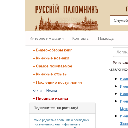
Интернет-магазин
Контакты
Помощь
Email
» Видео-обзоры книг
» Книжные новинки
Регистрац
» Самое покупаемое
Каталог ико
» Книжные отзывы
Икон
» Последние поступления
Икон
·
Книги
Иконы
Икон
» Писаные иконы
Икон
Подпишитесь на рассылку!
Мужс
Икон
Мы с радостью сообщим о последних
Женс
поступлениях книг и фильмов в