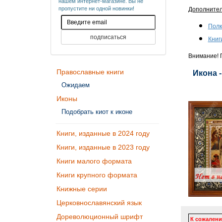
нашем интернет-магазине. Вы не
пропустите ни одной новинки!
Дополните
Полк
Книг
Внимание! П
Православные книги
Икона 
Ожидаем
Иконы
Подобрать киот к иконе
Книги, изданные в 2024 году
Книги, изданные в 2023 году
Книги малого формата
Книги крупного формата
Книжные серии
Церковнославянский язык
Дореволюционный шрифт
К сожалени