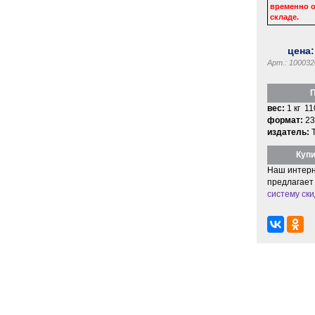
временно о
складе.
цена
Арт.: 100032
П
вес:
1 кг 11
формат:
23
издатель:
Купи
Наш интерн
предлагает
систему ски