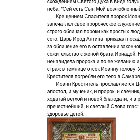
схождением Святого Духа в виде голуб
неба: ”Сей есть Сын Мой возлюбленный.
Крещением Спасителя пророк Иоанн 
запечатлел свое пророческое служение
строго обличал пороки как простых люд
сего. Царь Ирод Антипа приказал поса
за обличение его в оставлении законн
сожительство с женой брата Ириадой.
ненавидела пророка и по ее желанию 
страж в темнице отсек Иоанну голову.
Крестителя погребли его тело в Самар
Иоанн Креститель прославляется Цер
апостол, и мученик, и пророк, и свечник,
ходатай ветхой и новой благодати, и в
пречестнейший, и светлый Слова глас”
здоровье детей.