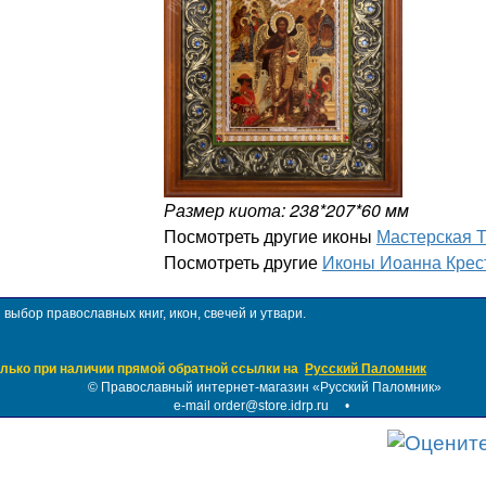
Размер киота: 238*207*60 мм
Посмотреть другие иконы
Мастерская 
Посмотреть другие
Иконы Иоанна Крес
ыбор православных книг, икон, свечей и утвари.
лько при наличии прямой обратной ссылки на
Русский Паломник
©
Православный интернет-магазин «Русский Паломник»
e-mail order@store.idrp.ru
•