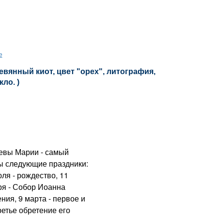
е
евянный киот, цвет "орех", литография,
кло. )
евы Марии - самый
ны следующие праздники:
юля - рождество, 11
ря - Собор Иоанна
ния, 9 марта - первое и
ретье обретение его