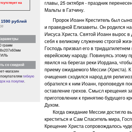
главы, 25 октября - праздник перенесен
тсутствует на
Мальты в Гатчину.
Пророк Иоанн Креститель был сыно
:
1590
рублей
и праведной Елизаветы. Он родился н
08
Иисуса Христа. Святой Иоанн вырос в 
араметры
себя к великому служению строгой жизн
0 грамм
Господь призвал его в тридцатилетнем
8x207x60мм
еврейскому народу. Повинуясь этому 
ТИЛЬ
явился на берегах реки Иордана, чтобы
ть со скидкой
приему ожидаемого Мессии (Христа). К
ет-магазин
очищения сходился народ для религиоз
 покупателям
гибкую
док на покупки
.
обратился к ним Иоанн, проповедуя по
оставление грехов. Смысл крещения з
приготовлении к принятию будущего к
Духом.
Когда ожидание Мессии достигло вы
креститься и Сам Спаситель мира, Госп
Крещение Христа сопровождалось чуд