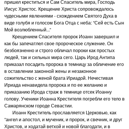
пришел креститься и Сам Спаситель мира, Господь
Иисус Христос. Крещение Христа сопровождалось
чудесными явлениями - схождением Святого Духа в
виде голубя и голосом Бога Отца с неба: ”Сей есть Сын
Мой возлюбленный...”
Крещением Спасителя пророк Иоанн завершил и
как бы запечатлел свое пророческое служение. Он
безбоязненно и строго обличал пороки как простых
людей, так и сильных мира сего. Царь Ирод Антипа
приказал посадить пророка в темницу за обличение его
в оставлении законной жены и незаконное
сожительство с женой брата Ириадой. Нечестивая
Ириада ненавидела пророка и по ее желанию и
приказанию Ирода страж в темнице отсек Иоанну
голову. Ученики Иоанна Крестителя погребли его тело в
Самарянском городе Севастии.
Иоанн Креститель прославляется Церковью, как
”ангел и апостол, и мученик, и пророк, и свечник, и друг
Христов, и ходатай ветхой и новой благодати, и в