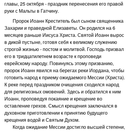
главы, 25 октября - праздник перенесения его правой
руки с Мальты в Гатчину.
Пророк Иоанн Креститель был сыном священника
Захарии и праведной Елизаветы. Он родился на 6
месяцев раньше Иисуса Христа. Святой Иоанн вырос
в дикой пустыне, готовя себя к великому служению
строгой жизнью - постом и молитвой. Господь призвал
его в тридцатилетнем возрасте к проповеди
еврейскому народу. Повинуясь этому призванию,
пророк Иоанн явился на берегах реки Иордана, чтобы
готовить народ к приему ожидаемого Мессии (Христа).
К реке перед праздником очищения сходился народ
для религиозных омовений. Здесь и обратился к ним
Иоанн, проповедуя покаяние и крещение во
оставление грехов. Смысл крещения заключался в
духовном приготовлении к принятию будущего
крещения водой и Святым Духом.
Когда ожидание Мессии достигло высшей степени,