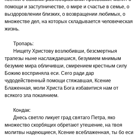
помощи и заступничестве, о мире и счастье в семье, о
выздоровлении близких, о возвращении любимых, о
множестве дел, на которых складывается человеческая
жизнь.
Тропарь:
Нищету Христову возлюбивши, безсмертныя
трапезы ныне наслаждаешися, безумием мнимым
безумие мира обличивши, смирением крестным силу
Божию восприняла еси. Сего ради дар
чудодейственный помощи стяжавшая, Ксение
Блаженная, моли Христа Бога избавитися нам от
всякого зла покаянием.
Кондак:
Днесь светло ликует град святаго Петра, яко
множество скорбящих обретают утешение, на твоя
молитвы надеющиеся, Ксение всеблаженная, ты бо еси