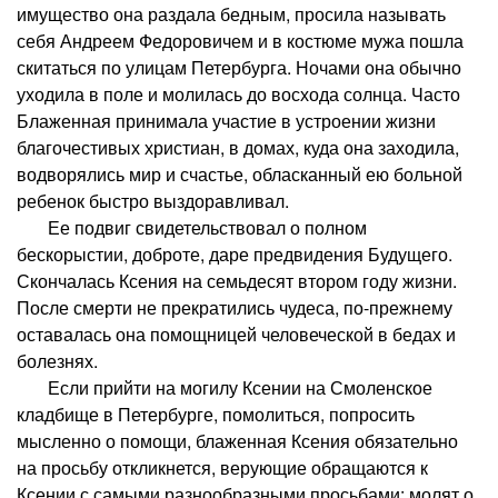
имущество она раздала бедным, просила называть
себя Андреем Федоровичем и в костюме мужа пошла
скитаться по улицам Петербурга. Ночами она обычно
уходила в поле и молилась до восхода солнца. Часто
Блаженная принимала участие в устроении жизни
благочестивых христиан, в домах, куда она заходила,
водворялись мир и счастье, обласканный ею больной
ребенок быстро выздоравливал.
Ее подвиг свидетельствовал о полном
бескорыстии, доброте, даре предвидения Будущего.
Скончалась Ксения на семьдесят втором году жизни.
После смерти не прекратились чудеса, по-прежнему
оставалась она помощницей человеческой в бедах и
болезнях.
Если прийти на могилу Ксении на Смоленское
кладбище в Петербурге, помолиться, попросить
мысленно о помощи, блаженная Ксения обязательно
на просьбу откликнется, верующие обращаются к
Ксении с самыми разнообразными просьбами: молят о