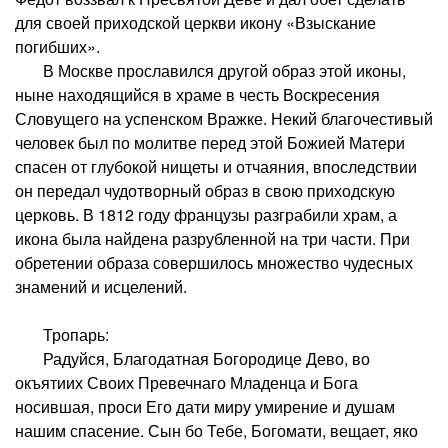
для своей приходской церкви икону «Взыскание
погибших».
В Москве прославился другой образ этой иконы,
ныне находящийся в храме в честь Воскресения
Словущего на успенском Вражке. Некий благочестивый
человек был по молитве перед этой Божией Матери
спасен от глубокой нищеты и отчаяния, впоследствии
он передал чудотворный образ в свою приходскую
церковь. В 1812 году французы разграбили храм, а
икона была найдена разрубленной на три части. При
обретении образа совершилось множество чудесных
знамений и исцелений.
Тропарь:
Радуйся, Благодатная Богородице Дево, во
окъятиих Своих Превечнаго Младенца и Бога
носившая, проси Его дати миру умирение и душам
нашим спасение. Сын бо Тебе, Богомати, вещает, яко