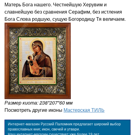
Матерь Бога нашего. Честнейшую Херувим и
славнейшую без сравнения Серафим, без истления
Бога Слова родшую, сущую Богородицу Тя величаем.
Размер киота: 238*207*60 мм
Посмотреть другие иконы
Мастерская ТИЛЬ
Интернет-магазин Русский Паломник предлагает широкий выбор
православных книг, икон, свечей и утвари.
Наш интернет-магазин существует уже более 19 лет.