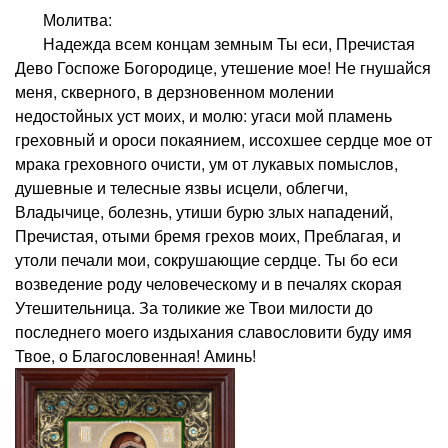
Молитва:
Надежда всем концам земным Ты еси, Пречистая
Дево Госпоже Богородице, утешение мое! Не гнушайся
меня, скверного, в дерзновенном молении
недостойных уст моих, и молю: угаси мой пламень
греховный и ороси покаянием, иссохшее сердце мое от
мрака греховного очисти, ум от лукавых помыслов,
душевные и телесные язвы исцели, облегчи,
Владычице, болезнь, утиши бурю злых нападений,
Пречистая, отыми бремя грехов моих, Преблагая, и
утоли печали мои, сокрушающие сердце. Ты бо еси
возведение роду человеческому и в печалях скорая
Утешительница. За толикие же Твои милости до
последнего моего издыхания славословити буду имя
Твое, о Благословенная! Аминь!