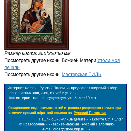
Размер киота: 250*220*60 мм
Посмотреть другие иконы Божией Матери
Утоли моя
печали
Посмотреть другие иконы
Мастерская ТИЛЬ
Интернет-магазин Русский Паломник предлагает широкий выбор
православных книг, икон, свечей и утвари.
Наш интернет-магазин существует уже более 19 лет.
Копирование содержимого этой страницы разрешено только при
наличии прямой обратной ссылки на
Русский Паломник
Нашли ошибку? - Выделите и нажмите Ctrl + Enter.
©
Православный интернет-магазин «Русский Паломник»
e-mail order@store.idrp.ru
•