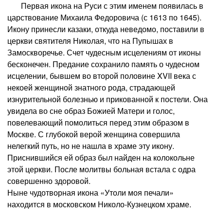
Первая икона на Руси с этим именем появилась в
царствование Михаила Федоровича (с 1613 по 1645).
Икону принесли казаки, откуда неведомо, поставили в
церкви святителя Николая, что на Пупышах в
Замоскворечье. Счет чудесным исцелениям от иконы
бесконечен. Предание сохранило память о чудесном
исцелении, бывшем во второй половине XVII века с
некоей женщиной знатного рода, страдающей
изнурительной болезнью и прикованной к постели. Она
увидела во сне образ Божией Матери и голос,
повелевающий помолиться перед этим образом в
Москве. С глубокой верой женщина совершила
нелегкий путь, но не нашла в храме эту икону.
Приснившийся ей образ был найден на колокольне
этой церкви. После молитвы больная встала с одра
совершенно здоровой.
Ныне чудотворная икона «Утоли моя печали»
находится в московском Николо-Кузнецком храме.