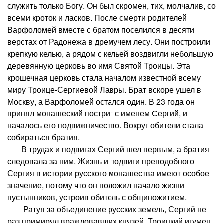
служить только Богу. Он был скромен, тих, молчалив, со
всеми кроток и ласков. После смерти родителей
Варфоломей вместе с братом поселился в десяти
верстах от Радонежа в дремучем лесу. Они построили
крепкую келью, а рядом с кельей воздвигли небольшую
деревянную церковь во имя Святой Троицы. Эта
крошечная церковь стала началом известной всему
миру Троице-Сергиевой Лавры. Брат вскоре ушел в
Москву, а Варфоломей остался один. В 23 года он
принял монашеский постриг с именем Сергий, и
началось его подвижничество. Вокруг обители стала
собираться братия.
В трудах и подвигах Сергий шел первым, а братия
следовала за ним. Жизнь и подвиги преподобного
Сергия в истории русского монашества имеют особое
значение, потому что он положил начало жизни
пустынников, устроив обитель с общиножитием.
Ратуя за объединение русских земель, Сергий не
раз примирял враждовавших князей. Троицкий игумен