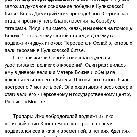
заложил духовное основание победы в Куликовской
битве. Князь Димитрий чтил преподобного Сергия, как
отца, и просил у него благословения на борьбу с
татарами. ?Иди, иди смело, князь, и надейся на помощь
Божию?,- сказал ему святой старец и дал ему в
подвижники двух иноков: Пересвета и Ослабю, которые
пали героями в Куликовской битве.
Еще при жизни Сергий совершал чудеса и
удостаивался великих откровений. Один раз явилась
ему в дивном величии Матерь Божия и обещала
покровительство его обители. При жизни святого было
построено 7 монастырей. Они охватывали весь север и
стягивали его к церковному и государственному центру
России - к Москве.
Тропарь: Иже добродетелей подвижник, яко
истинный воин Христа Бога, на страсти вельми
подвизался еси в жизни временной, в пениях, бдениях