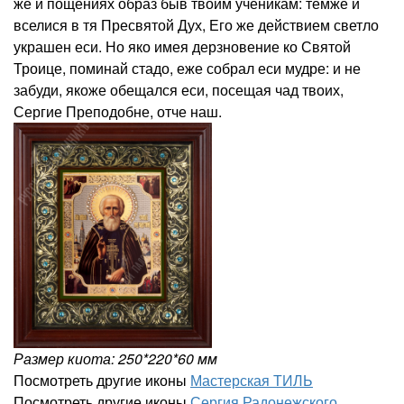
же и пощениях образ быв твоим ученикам: темже и
вселися в тя Пресвятой Дух, Его же действием светло
украшен еси. Но яко имея дерзновение ко Святой
Троице, поминай стадо, еже собрал еси мудре: и не
забуди, якоже обещался еси, посещая чад твоих,
Сергие Преподобне, отче наш.
Размер киота: 250*220*60 мм
Посмотреть другие иконы
Мастерская ТИЛЬ
Посмотреть другие иконы
Сергия Радонежского