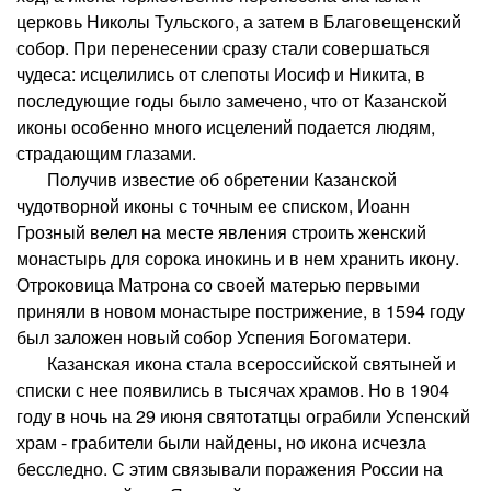
церковь Николы Тульского, а затем в Благовещенский
собор. При перенесении сразу стали совершаться
чудеса: исцелились от слепоты Иосиф и Никита, в
последующие годы было замечено, что от Казанской
иконы особенно много исцелений подается людям,
страдающим глазами.
Получив известие об обретении Казанской
чудотворной иконы с точным ее списком, Иоанн
Грозный велел на месте явления строить женский
монастырь для сорока инокинь и в нем хранить икону.
Отроковица Матрона со своей матерью первыми
приняли в новом монастыре пострижение, в 1594 году
был заложен новый собор Успения Богоматери.
Казанская икона стала всероссийской святыней и
списки с нее появились в тысячах храмов. Но в 1904
году в ночь на 29 июня святотатцы ограбили Успенский
храм - грабители были найдены, но икона исчезла
бесследно. С этим связывали поражения России на