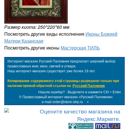
Размер киота: 250*220*60 мм
Посмотреть другие виды исполнения
Иконы Божией
Матери Казанская
Посмотреть другие иконы
Мастерская ТИЛЬ
Интернет-магазин Русский Паломник предлагает широкий выбор
православных книг, икон, свечей и утвари.
Наш интернет-магазин существует уже более 19 лет.
Копирование содержимого этой страницы разрешено только при
наличии прямой обратной ссылки на
Русский Паломник
Нашли ошибку? - Выделите и нажмите Ctrl + Enter.
©
Православный интернет-магазин «Русский Паломник»
e-mail order@store.idrp.ru
•