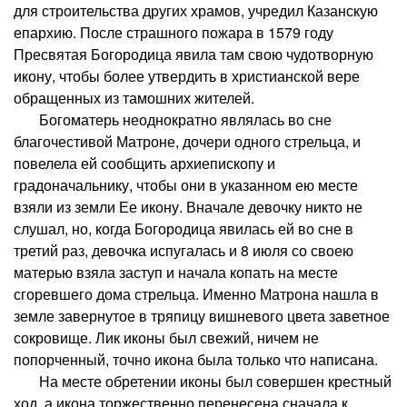
для строительства других храмов, учредил Казанскую
епархию. После страшного пожара в 1579 году
Пресвятая Богородица явила там свою чудотворную
икону, чтобы более утвердить в христианской вере
обращенных из тамошних жителей.
Богоматерь неоднократно являлась во сне
благочестивой Матроне, дочери одного стрельца, и
повелела ей сообщить архиепископу и
градоначальнику, чтобы они в указанном ею месте
взяли из земли Ее икону. Вначале девочку никто не
слушал, но, когда Богородица явилась ей во сне в
третий раз, девочка испугалась и 8 июля со своею
матерью взяла заступ и начала копать на месте
сгоревшего дома стрельца. Именно Матрона нашла в
земле завернутое в тряпицу вишневого цвета заветное
сокровище. Лик иконы был свежий, ничем не
попорченный, точно икона была только что написана.
На месте обретении иконы был совершен крестный
ход, а икона торжественно перенесена сначала к