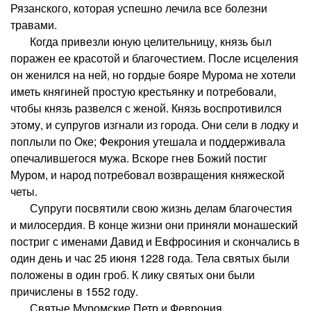
Рязанского, которая успешно лечила все болезни
травами.
Когда привезли юную целительницу, князь был
поражен ее красотой и благочестием. После исцеления
он женился на ней, но гордые бояре Мурома не хотели
иметь княгиней простую крестьянку и потребовали,
чтобы князь развелся с женой. Князь воспротивился
этому, и супругов изгнали из города. Они сели в лодку и
поплыли по Оке; Фекрония утешала и поддерживала
опечалившегося мужа. Вскоре гнев Божий постиг
Муром, и народ потребовал возвращения княжеской
четы.
Супруги посвятили свою жизнь делам благочестия
и милосердия. В конце жизни они приняли монашеский
постриг с именами Давид и Евфросиния и скончались в
один день и час 25 июня 1228 года. Тела святых были
положены в один гроб. К лику святых они были
причислены в 1552 году.
Святые Муромские Петр и Феврония,