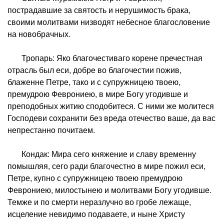
пострадавшие за святость и нерушимость брака,
своими молитвами низводят небесное благословение
на новобрачных.
Тропарь: Яко благочестиваго корене пречестная
отрасль был еси, добре во благочестии пожив,
блаженне Петре, тако и с супружницею твоею,
премудрою Феврониею, в мире Богу угодивше и
преподобных житию сподобитеся. С ними же молитеся
Господеви сохранити без вреда отечество ваше, да вас
непрестанно почитаем.
Кондак: Мира сего княжение и славу временну
помышляя, сего ради благочестно в мире пожил еси,
Петре, купно с супружницею твоею премудрою
Феврониею, милостынею и молитвами Богу угодивше.
Темже и по смерти неразлучно во гробе лежаще,
исцеление невидимо подаваете, и ныне Христу