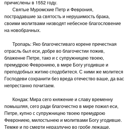
причислены в 1552 году.
Святые Муромские Петр и Феврония,
пострадавшие за святость и нерушимость брака,
своими молитвами низводят небесное благословение
на новобрачных.
Тропарь: Яко благочестиваго корене пречестная
отрасль был еси, добре во благочестии пожив,
блаженне Петре, тако и с супружницею твоею,
премудрою Феврониею, в мире Богу угодивше и
преподобных житию сподобитеся. С ними же молитеся
Господеви сохранити без вреда отечество ваше, да вас
непрестанно почитаем.
Кондак: Мира сего княжение и славу временну
помышляя, сего ради благочестно в мире пожил еси,
Петре, купно с супружницею твоею премудрою
Феврониею, милостынею и молитвами Богу угодивше.
Темже и по смерти неразлучно во гробе лежаще,