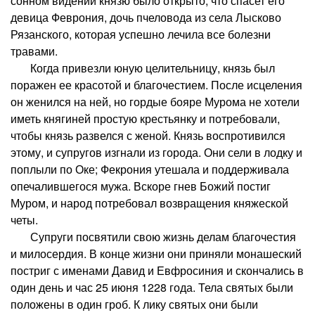
сонном видении князю было открыто, что спасет его
девица Феврония, дочь пчеловода из села Лысково
Рязанского, которая успешно лечила все болезни
травами.
Когда привезли юную целительницу, князь был
поражен ее красотой и благочестием. После исцеления
он женился на ней, но гордые бояре Мурома не хотели
иметь княгиней простую крестьянку и потребовали,
чтобы князь развелся с женой. Князь воспротивился
этому, и супругов изгнали из города. Они сели в лодку и
поплыли по Оке; Фекрония утешала и поддерживала
опечалившегося мужа. Вскоре гнев Божий постиг
Муром, и народ потребовал возвращения княжеской
четы.
Супруги посвятили свою жизнь делам благочестия
и милосердия. В конце жизни они приняли монашеский
постриг с именами Давид и Евфросиния и скончались в
один день и час 25 июня 1228 года. Тела святых были
положены в один гроб. К лику святых они были