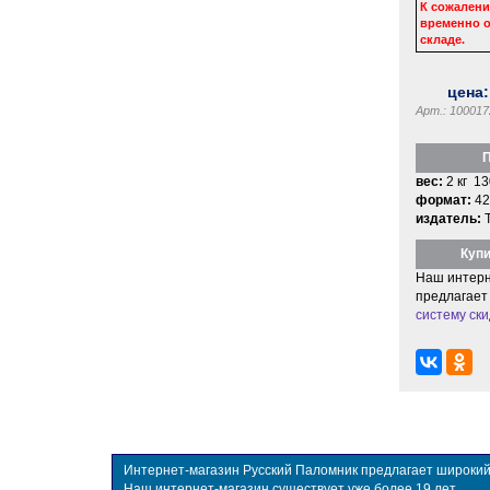
К сожалени
временно о
складе.
цена
Арт.: 100017
П
вес:
2 кг 13
формат:
42
издатель:
Купи
Наш интерн
предлагает
систему ски
Интернет-магазин Русский Паломник предлагает широкий в
Наш интернет-магазин существует уже более 19 лет.