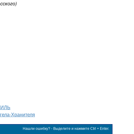
сского)
ТИЛЬ
гела-Хранителя
Нашли ошибку? - Выделите и нажмите Ctrl + Enter.