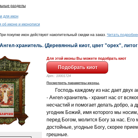
льные разделы
и для икон
и об иконе и иконописи
ри покупке икон действуют накопительный скидки на заказ.
Читать подробне
 Ангел-хранитель. (Деревянный киот, цвет "орех", литогр
Для этой иконы Вы можете подобрать киот
Арт.: 10001724
Посмотреть параметры иконы.
Господь каждому из нас дает двух ан
- Ангел-хранитель - хранит нас от всяко
несчастий и помогает делать добро, а д
угодник Божий, имя которого мы носим,
перед Богом, молится Богу за нас. Его 
достойные, угодные Богу, скорее прие
грешные.