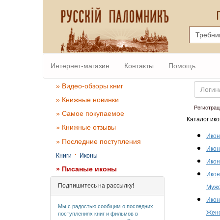
Интернет-магазин
Контакты
Помощь
Email
» Видео-обзоры книг
» Книжные новинки
Регистрац
» Самое покупаемое
Каталог ико
» Книжные отзывы
Икон
» Последние поступления
Икон
·
Книги
Иконы
Икон
» Писаные иконы
Икон
Подпишитесь на рассылку!
Мужс
Икон
Мы с радостью сообщим о последних
Женс
поступлениях книг и фильмов в