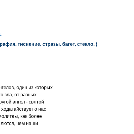
е
афия, тиснение, стразы, багет, стекло. )
гелов, один из которых
го зла, от разных
ругой ангел - святой
 ходатайствует о нас
молитвы, как более
млются, чем наши