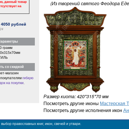
ю, данный товар
(Из творений святого Феодора Еде
тсутствует на
:
4050
рублей
24
араметры
0 грамм
0x315x70мм
ТИЛЬ
ть со скидкой
ет-магазин
 покупателям
гибкую
док на покупки
.
Размер киота: 420*315*70 мм
Посмотреть другие иконы
Мастерская 
Посмотреть другие исполнения икон
Ан
ыбор православных книг, икон, свечей и утвари.