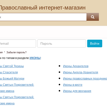
Православный интернет-магазин
Пароль
Войти
·
ия
Забыли пароль?
н по типам в разделе
ИКОНЫ
:
ы Святой Троицы
Иконы Архангелов
ы Спасителя
Иконы Ангела-Хранителя
ы Божьей Матери
Иконы православных праздник
ы Святых Покровителей.
Иконы в киоте
кие имена
Иконы для венчания
ы Святых Покровителей.
кие имена