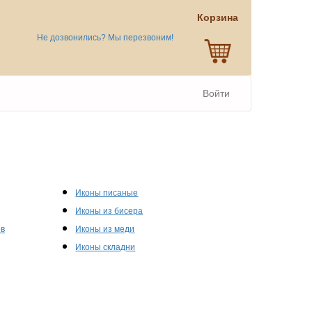
Корзина
Не дозвонились? Мы перезвоним!
Войти
Иконы писаные
Иконы из бисера
ов
Иконы из меди
Иконы складни