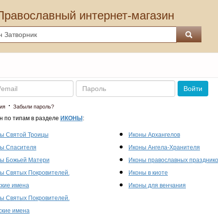
Православный интернет-магазин
Пароль
Войти
·
ия
Забыли пароль?
н по типам в разделе
ИКОНЫ
:
ы Святой Троицы
Иконы Архангелов
ы Спасителя
Иконы Ангела-Хранителя
ы Божьей Матери
Иконы православных праздник
ы Святых Покровителей.
Иконы в киоте
кие имена
Иконы для венчания
ы Святых Покровителей.
кие имена