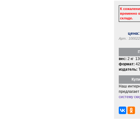
К сожалени
временно о
складе.
цена
Арт.: 100022
П
вес:
2 кг 13
формат:
42
издатель:
Купи
Наш интерн
предлагает
систему ски