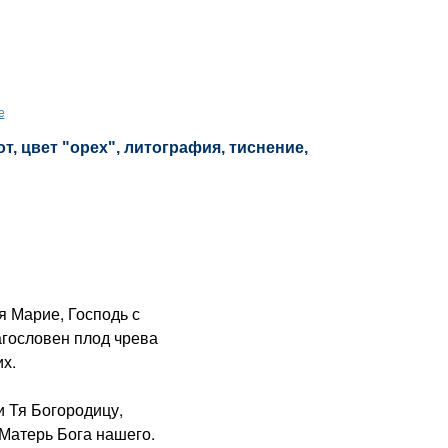
е
, цвет "орех", литография, тиснение,
я Марие, Господь с
агословен плод чрева
х.
 Тя Богородицу,
Матерь Бога нашего.