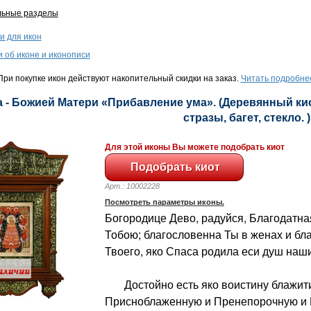
льные разделы
и для икон
и об иконе и иконописи
ри покупке икон действуют накопительный скидки на заказ.
Читать подробне
 - Божией Матери «Прибавление ума». (Деревянный киот
стразы, багет, стекло. )
Для этой иконы Вы можете подобрать киот
Арт.: 10002228
Посмотреть параметры иконы.
Богородице Дево, радуйся, Благодатна
Тобою; благословенна Ты в женах и бл
Твоего, яко Спаса родила еси душ наши
Достойно есть яко воистину блажити
Присноблаженную и Пренепорочную и 