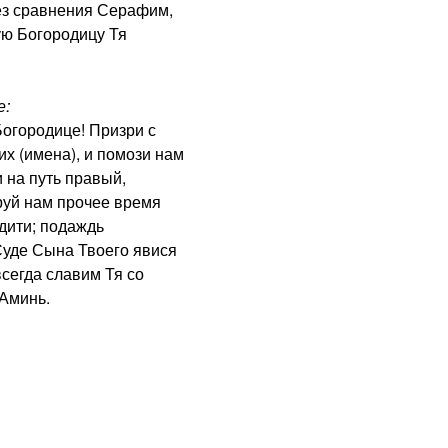
з сравнения Серафим,
ую Богородицу Тя
е:
городице! Призри с
х (имена), и помози нам
 на путь правый,
руй нам прочее время
дити; подаждь
Суде Сына Твоего явися
сегда славим Тя со
 Аминь.