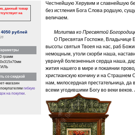
Честнейшую Херувим и славнейшую бе
ю, данный товар
без истления Бога Слова родшую, сущ
тсутствует на
величаем.
Молитва ко Пресвятой Богородиц
:
4050
рублей
28
О Пресвятая Госпоже, Владычице Бо
высоты святыя Твоея на нас, раб Божии
араметры
немощным, утоли скорби наша, настави
0 грамм
уврачуй болезненныя сердца наша, да
0x315x70мм
жития нашего в мире и покаянии прово
ТИЛЬ
христианскую кончину и на Страшнем 
ть со скидкой
нам, милосердная престательница, да в
ет-магазин
 покупателям
гибкую
всеми угодившими Богу во веки веков.
док на покупки
.