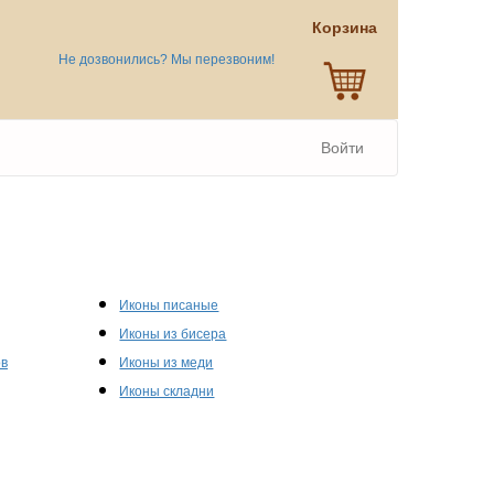
Корзина
Не дозвонились? Мы перезвоним!
Войти
Иконы писаные
Иконы из бисера
ов
Иконы из меди
Иконы складни