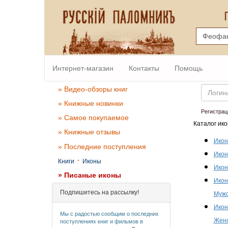
Интернет-магазин
Контакты
Помощь
Email
» Видео-обзоры книг
» Книжные новинки
Регистрац
» Самое покупаемое
Каталог ико
» Книжные отзывы
Икон
» Последние поступления
Икон
·
Книги
Иконы
Икон
» Писаные иконы
Икон
Подпишитесь на рассылку!
Мужс
Икон
Мы с радостью сообщим о последних
Женс
поступлениях книг и фильмов в