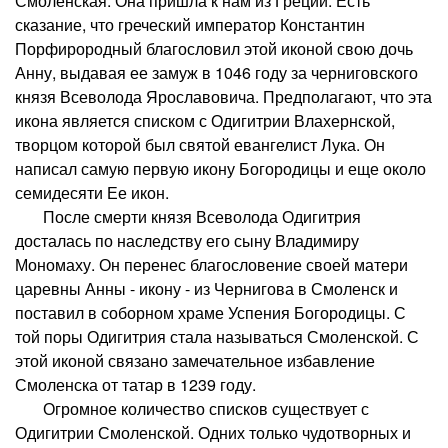
Смоленская. Она пришла к нам из Греции. Есть
сказание, что греческий император Константин
Порфирородный благословил этой иконой свою дочь
Анну, выдавая ее замуж в 1046 году за черниговского
князя Всеволода Ярославовича. Предполагают, что эта
икона является списком с Одигитрии Влахернской,
творцом которой был святой евангелист Лука. Он
написал самую первую икону Богородицы и еще около
семидесяти Ее икон.
После смерти князя Всеволода Одигитрия
досталась по наследству его сыну Владимиру
Мономаху. Он перенес благословение своей матери
царевны Анны - икону - из Чернигова в Смоленск и
поставил в соборном храме Успения Богородицы. С
той поры Одигитрия стала называться Смоленской. С
этой иконой связано замечательное избавление
Смоленска от татар в 1239 году.
Огромное количество списков существует с
Одигитрии Смоленской. Одних только чудотворных и