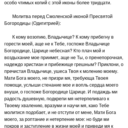
особо чтимых копий с этой иконы более тридцати.
Молитва перед Смоленской иконой Пресвятой
Богородицы (Одигитрией):
К кому возопию, Владычице? К кому прибегну в
горести моей, аще не к Тебе, госпоже Владычице
Богородице, Царице небесная? Кто плач мой и
воздыхание мое приимет, аще не Ты, о пренепорочная,
надеждо христиан и прибежище грешным? Приклони, о
пречистая Владычице, ушеса Твоя к молению моему.
Мати Бога моего, не призри мя, требующа Твоея
помощи, услыши стенание мое и вопль сердца моего
внуши, о госпоже Богородице Царице. И подаждь ми
радость душевную, подкрепи мя нетерпеливаго к
Твоему хвалению, вразуми и научи мя, како Тебе
молитися подобает, и не отступи от мене, Мати Бога
моего, за роптание и нетерпение мое: но буди ми
покров и заступление в жизни моей и приведи мя к