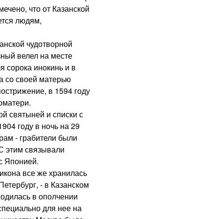
ечено, что от Казанской
ется людям,
нской чудотворной
зный велел на месте
я сорока инокинь и в
а со своей матерью
острижение, в 1594 году
оматери.
й святыней и списки с
904 году в ночь на 29
рам - грабители были
 С этим связывали
с Японией.
кона все же хранилась
Петербург, - в Казанском
ходилась в ополчении
специально для нее на