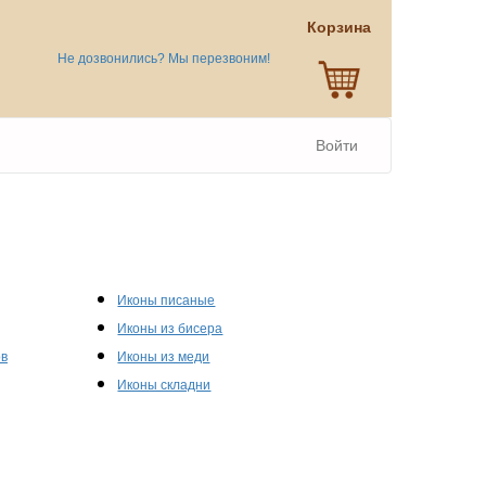
Корзина
Не дозвонились? Мы перезвоним!
Войти
Иконы писаные
Иконы из бисера
ов
Иконы из меди
Иконы складни