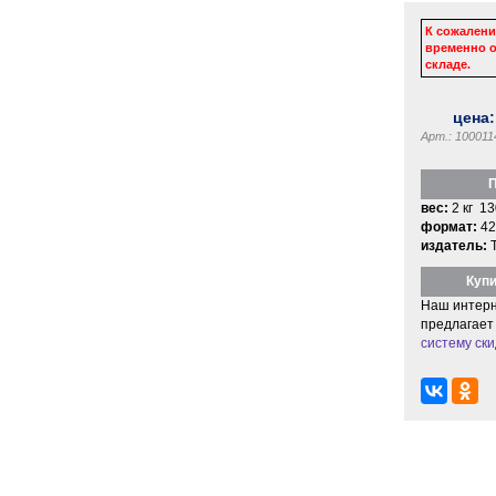
К сожалени
временно о
складе.
цена
Арт.: 100011
П
вес:
2 кг 13
формат:
42
издатель:
Купи
Наш интерн
предлагает
систему ски