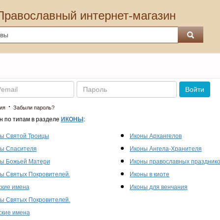
Православный интернет-магазин
Пароль
Войти
·
ия
Забыли пароль?
н по типам в разделе
ИКОНЫ
:
ы Святой Троицы
Иконы Архангелов
ы Спасителя
Иконы Ангела-Хранителя
ы Божьей Матери
Иконы православных праздник
ы Святых Покровителей.
Иконы в киоте
кие имена
Иконы для венчания
ы Святых Покровителей.
кие имена