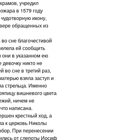
 храмов, учредил
ожара в 1579 году
 чудотворную икону,
 вере обращенных из
о сне благочестивой
велела ей сообщить
ы они в указанном ею
е девочку никто не
й во сне в третий раз,
матерью взяла заступ и
ма стрельца. Именно
ряпицу вишневого цвета
ежий, ничем не
что написана.
шен крестный ход, а
ла к церковь Николы
собор. При перенесении
лились от слепоты Иосиф