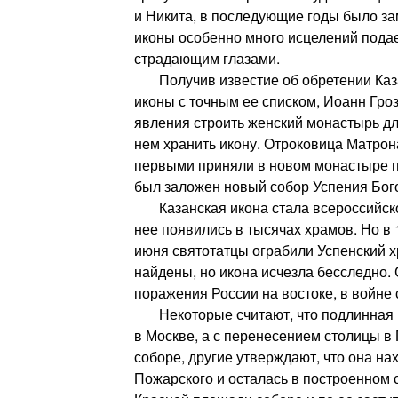
и Никита, в последующие годы было зам
иконы особенно много исцелений пода
страдающим глазами.
Получив известие об обретении Каза
иконы с точным ее списком, Иоанн Гро
явления строить женский монастырь дл
нем хранить икону. Отроковица Матрон
первыми приняли в новом монастыре п
был заложен новый собор Успения Бог
Казанская икона стала всероссийско
нее появились в тысячах храмов. Но в 1
июня святотатцы ограбили Успенский х
найдены, но икона исчезла бесследно.
поражения России на востоке, в войне 
Некоторые считают, что подлинная и
в Москве, а с перенесением столицы в 
соборе, другие утверждают, что она на
Пожарского и осталась в построенном 