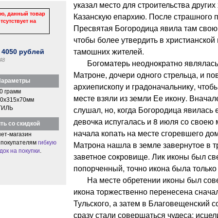
указал место для строительства других
ю, данный товар
Казанскую епархию. После страшного п
тсутствует на
Пресвятая Богородица явила там свою
чтобы более утвердить в христианской
тамошних жителей.
:
4050
рублей
48
Богоматерь неоднократно являлась в
Матроне, дочери одного стрельца, и по
араметры
архиепископу и градоначальнику, чтоб
0 грамм
месте взяли из земли Ее икону. Вначал
0x315x70мм
слушал, но, когда Богородица явилась е
ТИЛЬ
девочка испугалась и 8 июля со своею 
ть со скидкой
начала копать на месте сгоревшего до
ет-магазин
 покупателям
гибкую
Матрона нашла в земле завернутое в т
док на покупки
.
заветное сокровище. Лик иконы был св
попорченный, точно икона была только 
На месте обретении иконы был совер
икона торжественно перенесена снача
Тульского, а затем в Благовещенский 
сразу стали совершаться чудеса: исце