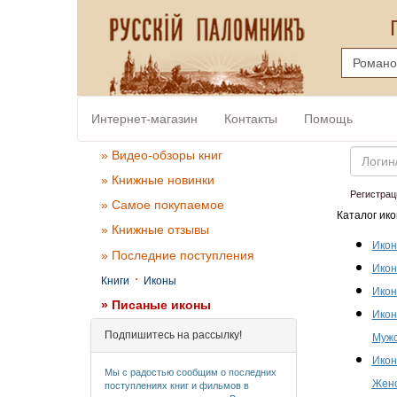
Интернет-магазин
Контакты
Помощь
Email
» Видео-обзоры книг
» Книжные новинки
Регистрац
» Самое покупаемое
Каталог ико
» Книжные отзывы
Икон
» Последние поступления
Икон
·
Книги
Иконы
Икон
» Писаные иконы
Икон
Подпишитесь на рассылку!
Мужс
Икон
Мы с радостью сообщим о последних
Женс
поступлениях книг и фильмов в