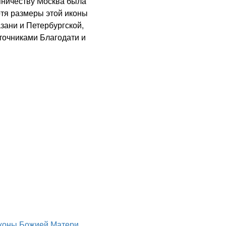
пничеству Москва была
отя размеры этой иконы
зани и Петербургской,
сточниками Благодати и
коны Божией Матери