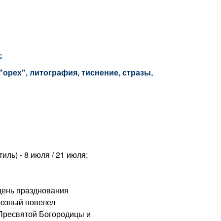
е
"орех", литография, тиснение, стразы,
ль) - 8 июля / 21 июля;
день празднования
розный повелел
Пресвятой Богородицы и