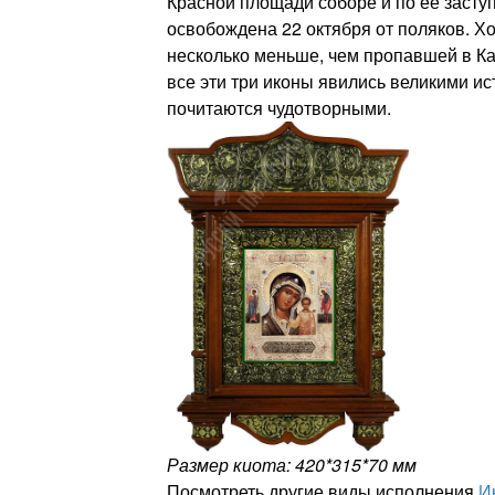
Красной площади соборе и по ее засту
освобождена 22 октября от поляков. Х
несколько меньше, чем пропавшей в Ка
все эти три иконы явились великими и
почитаются чудотворными.
Размер киота: 420*315*70 мм
Посмотреть другие виды исполнения
И