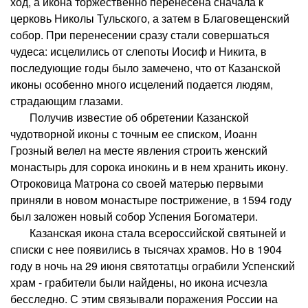
ход, а икона торжественно перенесена сначала к
церковь Николы Тульского, а затем в Благовещенский
собор. При перенесении сразу стали совершаться
чудеса: исцелились от слепоты Иосиф и Никита, в
последующие годы было замечено, что от Казанской
иконы особенно много исцелений подается людям,
страдающим глазами.
Получив известие об обретении Казанской
чудотворной иконы с точным ее списком, Иоанн
Грозный велел на месте явления строить женский
монастырь для сорока инокинь и в нем хранить икону.
Отроковица Матрона со своей матерью первыми
приняли в новом монастыре пострижение, в 1594 году
был заложен новый собор Успения Богоматери.
Казанская икона стала всероссийской святыней и
списки с нее появились в тысячах храмов. Но в 1904
году в ночь на 29 июня святотатцы ограбили Успенский
храм - грабители были найдены, но икона исчезла
бесследно. С этим связывали поражения России на