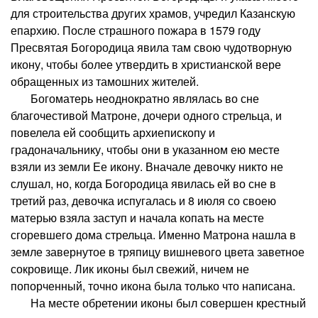
для строительства других храмов, учредил Казанскую
епархию. После страшного пожара в 1579 году
Пресвятая Богородица явила там свою чудотворную
икону, чтобы более утвердить в христианской вере
обращенных из тамошних жителей.
Богоматерь неоднократно являлась во сне
благочестивой Матроне, дочери одного стрельца, и
повелела ей сообщить архиепископу и
градоначальнику, чтобы они в указанном ею месте
взяли из земли Ее икону. Вначале девочку никто не
слушал, но, когда Богородица явилась ей во сне в
третий раз, девочка испугалась и 8 июля со своею
матерью взяла заступ и начала копать на месте
сгоревшего дома стрельца. Именно Матрона нашла в
земле завернутое в тряпицу вишневого цвета заветное
сокровище. Лик иконы был свежий, ничем не
попорченный, точно икона была только что написана.
На месте обретении иконы был совершен крестный