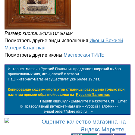
Размер киота: 240*210*60 мм
Посмотреть другие виды исполнения
Иконы Божией
Матери Казанская
Посмотреть другие иконы
Мастерская ТИЛЬ
Интернет-магазин Русский Паломник предлагает широкий выбор
православных книг, икон, свечей и утвари.
Наш интернет-магазин существует уже более 19 лет.
Копирование содержимого этой страницы разрешено только при
наличии прямой обратной ссылки на
Русский Паломник
Нашли ошибку? - Выделите и нажмите Ctrl + Enter.
©
Православный интернет-магазин «Русский Паломник»
e-mail order@store.idrp.ru
•